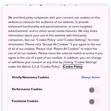
Japan – das Gourmet Land
We and third party companies with your consent use cookies on this
Neben der leckeren Hausmannskost und Alltagsküche
website to measure the audience of our website, to provide
gibt es natürlich auch die gehobene Küche und
enhanced functionality and personalization, to serve targeted
advertisement, and to utilize social media features. We may share
inzwischen ist es amtlich: Japan ist weltweit das
information about your use of this website with third party
Gourmetland Nummer eins. Nirgendwo sonst findet man
companies. See our “Cookie Policy” and “Cookie Settings” for more
mehr 3-Sterne Restaurants als hier. Bislang gibt es den
information. Please click “Accept All Cookies” if you agree to the use
of all of our cookies. Please click “Reject All Cookies” to reject the
Guide Michelin nur für zwei Regionen des Landes (
Tokyo
use of all our cookies. Please move the selector switch to active if you
und die
Kansai-Region
) und dennoch übertrifft das
agree to the use of a part of our cookies. In addition, you can change
japanische Essen bereits damit Frankreich und andere
or withdraw your consent at any time by clicking “Cookie Settings”
under the Article 3.2 of “Cookie Policy”.
Cookie Policy
große Gourmetnationen.
Strictly Necessary Cookies
Always Active
Performance Cookies
Functional Cookies