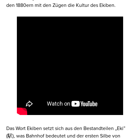
den 1880ern mit den Zügen die Kultur des Ekiben.
Das Wort Ekiben setzt sich aus den Bestandteilen „
Eki”
(
駅
), was Bahnhof bedeutet und der ersten Silbe von