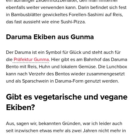
ein auffälliger
Zedernholzbehälter
, den man hinterher
ebenfalls weiter verwenden kann.
Darin
befindet sich fest
in Bambusblätter gewickeltes
Forellen-Sashimi auf Reis,
das fast aussieht wie eine Sushi-Pizza.
Daruma
Ekiben aus
Gunma
Der Daruma ist ein Symbol
für Glück und steht auch für
die
Präfektur Gunma
.
Hier gibt es am Bahnhof das
Daruma
Bento mit Reis, Huhn und lokalem Gemüse.
Die Lunchbox
kann nach Verzehr des Bentos wieder zusammengesetzt
und als
Sparschwein in Daruma-Form
genutzt werden
.
Gibt es vegetarische und vegane
Ekiben?
Aus, sagen wir, bekannten Gründen, war ich leider auch
seit inzwischen etwas mehr als zwei Jahren nicht mehr in