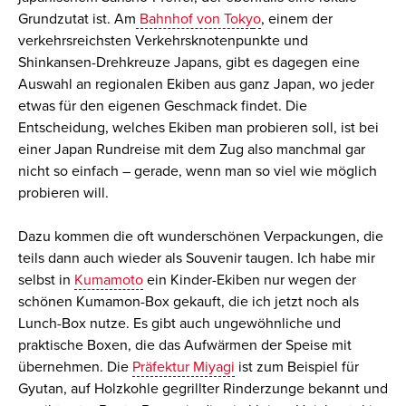
Grundzutat ist
.
Am
Bahnhof von Tok
y
o
, einem der
verkehrsreichsten Verkehrsknotenpunkte
und
Shinkansen-Drehkreuze
Japans, gibt es
dagegen
eine
Auswahl an regionalen Ekiben aus ganz Japan,
wo jeder
etwas für den eigenen Geschmack findet
. Die
Entscheidung, welches Ekiben man probieren soll, i
st bei
einer Japan Rundreise mit dem Zug also manchmal gar
nicht so einfach – gerade, wenn man so viel wie möglich
probieren will.
Dazu kommen die oft wunderschönen Verpackungen, die
teils dann auch wieder als Souvenir taugen. Ich habe mir
selbst in
Kumamoto
ein Kinder-Ekiben nur wegen der
schönen Kumamon-Box gekauft, die ich jetzt noch als
Lunch-Box nutze.
Es gibt auch ungewöhnliche und
praktische Boxen, die das Aufwärmen der Speise mit
übernehmen. Die
Präfektur Miyagi
ist zum
Beispiel für
Gyutan, auf Holzkohle gegrillter
Rinderzunge
bekannt und