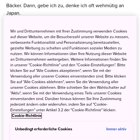
Bäcker. Dann, gebe ich zu, denke ich oft wehmütig an
Japan.
Pünktliche Züge und gutes
Wir und Drittunternehmen mit Ihrer Zustimmung verwenden Cookies
auf dieser Website, um die Besucherzahl unserer Website zu messen,
Essen – beides ist einfach Japan
verbesserte Funktionalität und Personalisierung bereitzustellen,
gezielte Werbung zu schalten und Funktionen sozialer Medien zu
nutzen. Wir können Informationen über Ihre Nutzung dieser Website
Japans Städte und Regionen sind durch ein riesiges Netz
an Drittunternehmen weitergeben. Weitere Informationen finden Sie
hochmoderner Hochgeschwindigkeitszüge, den
in unserer "Cookie-Richtlinie" und den "Cookie-Einstellungen". Bitte
klicken Sie auf "Alle Cookies akzeptieren", wenn Sie mit der
Shinkansen, und gut gewarteter Nahverkehrszüge
Verwendung aller unserer Cookies einverstanden sind. Bitte klicken
miteinander verbunden. Im Jahr 1872 wurde die erste
Sie auf "Alle Cookies ablehnen", wenn Sie die Verwendung aller
Eisenbahn in Japan eröffnet, die Shimbashi in
Tokyo
mit
unserer Cookies ablehnen. Bitte schieben Sie den Wahlschalter auf
"Aktiv", wenn Sie mit der Verwendung eines Teils unserer Cookies
Yokohama
verband und bis heute werden die guten
einverstanden sind. Darüber hinaus können Sie Ihre Zustimmung
Verbindungen und die Pünktlichkeit japanischer Züge von
jederzeit ändern oder widerrufen, indem Sie auf "Cookie-
Japanern und Japanreisenden gleichermaßen geschätzt.
Einstellungen" unter Artikel 3.2 der "Cookie-Richtlinie" klicken.
Cookie-Richtlinie
Gerade beim Reisen mit dem
Japan Rail Pass
wird so eine
Rundreise zu einem besonderen Erlebnis.
Unbedingt erforderliche Cookies
Immer aktiv
Und das in Japan gutes Essen und wunderschön