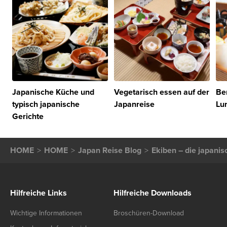
Japanische Küche und
Vegetarisch essen auf der
Be
typisch japanische
Japanreise
Lu
Gerichte
HOME
HOME
Japan Reise Blog
Ekiben – die japani
Hilfreiche Links
Hilfreiche Downloads
Wichtige Informationen
Broschüren-Download