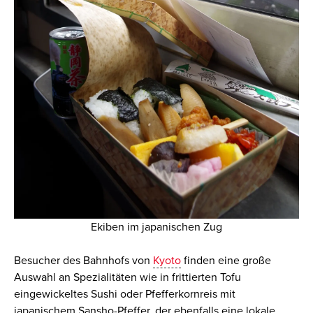
Ekiben im japanischen Zug
Besucher des Bahnhofs
von
Kyoto
finden eine große
Auswahl an
Spezialitäten
wie in frittierten Tofu
eingewickeltes Sushi oder Pfefferkornreis
mit
japanischem Sansho-Pfeffer, der ebenfalls eine lokale