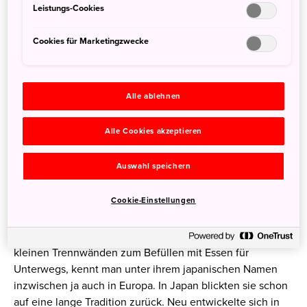
Leistungs-Cookies
angerichtete Speisen zum guten Ton gehören, muss man,
glaube ich, nicht mehr ausführlich erklären. Wir haben
Cookies für Marketingzwecke
dazu auch schon sehr viele Artikel auf unserer Seite, die
ihr
hier
finden könnt.
Bento Lunch Boxen am
Alle ablehnen
japanischen Bahnhof – das
Alle Cookies akzeptieren
Ekiben
Auswahl speichern
Auf die Anfangszeit der japanischen Eisenbahn geht auch
Cookie-Einstellungen
eine kleine Weiterentwicklung der japanischen
Essenskultur und -vermarktung zurück, die Reisenden
sehr zu Gute kommt.
Bento-Boxen
, Lunchboxen mit
kleinen Trennwänden zum Befüllen mit Essen für
Unterwegs, kennt man unter ihrem japanischen Namen
inzwischen ja auch in Europa. In Japan blickten sie schon
auf eine lange Tradition zurück. Neu entwickelte sich in