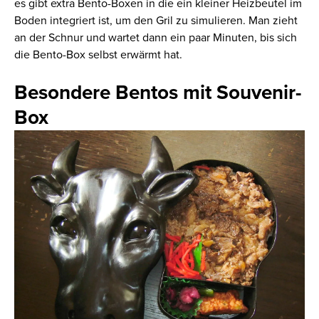
es gibt extra Bento-Boxen in die
ein
kleine
r
Heizbeutel im
Boden
integriert ist, um den Gril zu simulieren. Man zieht
an der
Schnur und warte
t dann
ein paar Minuten,
bis
sich
die Bento-Box selbst erwärmt hat
.
Besondere
Bento
s
mit Souvenir-
Box