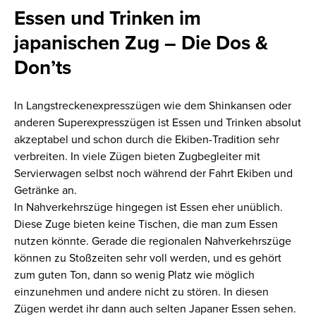
Essen und Trinken im
japanischen Zug – Die Dos &
Don’ts
In Langstreckenexpresszügen wie dem Shinkansen oder
anderen Superexpresszügen ist Essen und Trinken
absolut
akzeptabel und
schon durch die Ekiben-Tradition sehr
verbreiten.
In v
iele Züge
n
bieten Zugbegleiter mit
Servierw
agen
selbst noch während der Fahrt
Ekiben und
Getränke
an
.
In
Nahverkehrszüge
hingegen ist Essen eher unüblich.
Diese Zuge bieten keine Tischen, die man zum
Essen
nutzen könnte
.
Gerade die regionalen
Nahverkehrszüge
können
zu Stoßzeiten
sehr voll werden, und es gehört
zum guten Ton,
dann
so wenig Platz wie möglich
einzunehmen und
andere nicht zu stören
.
In diesen
Zügen werdet ihr dann auch selten Japaner Essen sehen.