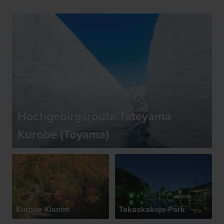
Hochgebirgsroute Tateyama
Kurobe (Toyama)
Kurobe-Klamm
Takaokakojo-Park