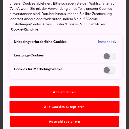
unserer Cookies ablehnen. Bitte schieben Sie den Wahlschalter auf
Weitere Informationen
"Aktiv", wenn Sie mit der Verwendung eines Teils unserer Cookies
einverstanden sind. Darüber hinaus können Sie Ihre Zustimmung
jederzeit ändern oder widerrufen, indem Sie auf "Cookie-
Einstellungen" unter Artikel 3.2 der "Cookie-Richtlinie" klicken.
Cookie-Richtlinie
Nicht verpassen
Unbedingt erforderliche Cookies
Immer aktiv
Die Weltkulturerbe-Dörfer Suganuma und
Leistungs-Cookies
Ainokura, gemeinsam bekannt als Gokayama
Cookies für Marketingzwecke
Der Kurobe-Damm, eine beeindruckende
Ingenieursleistung und der höchste Damm Japans
Die hoch aufragenden Schneewälle an der
Alpenroute, die im Frühling eröffnet wird
Alle ablehnen
Wandern in den Tateyama-Bergen und Besuch
Alle Cookies akzeptieren
eines vulkanischen Kratersees
Auswahl speichern