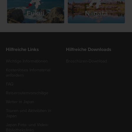
Fukui
Niigata
Hilfreiche Links
Hilfreiche Downloads
Wichtige Informationen
Broschüren-Download
Kostenloses Infomaterial
anfordern
FAQ
Reiseroutenvorschläge
Wetter in Japan
Touren und Aktivitäten in
Japan
Japan Foto- und Video-
Bibliothekslinks