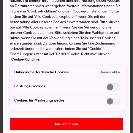
nutzen. Wir können Informationen über Ihre Nutzung dieser Website
an Drittunternehmen weitergeben. Weitere Informationen finden Sie
Gion ist der perfekte Ort, um das
Kyoto
eines anderen
in unserer "Cookie-Richtlinie" und den "Cookie-Einstellungen". Bitte
Zeitalters zu erkunden. Der als Unterhaltungsviertel
klicken Sie auf "Alle Cookies akzeptieren", wenn Sie mit der
Verwendung aller unserer Cookies einverstanden sind. Bitte klicken
bekannte Stadtteil Gion, der insbesondere für seine
Sie auf "Alle Cookies ablehnen", wenn Sie die Verwendung aller
kultivierten darstellenden Künstlerinnen, die Geishas
unserer Cookies ablehnen. Bitte schieben Sie den Wahlschalter auf
(oder richtiger Geikos), berühmt ist, die seit Jahrhunderten
"Aktiv", wenn Sie mit der Verwendung eines Teils unserer Cookies
einverstanden sind. Darüber hinaus können Sie Ihre Zustimmung
die Gäste begeistern und anziehen, ist voll von hübschen,
jederzeit ändern oder widerrufen, indem Sie auf "Cookie-
unauffälligen Stadthäusern und Teehäusern, Restaurants,
Einstellungen" unter Artikel 3.2 der "Cookie-Richtlinie" klicken.
in denen traditionelle Kyoto-Küche serviert wird, und
Cookie-Richtlinie
ehrwürdigen Tempeln und Schreinen.
Unbedingt erforderliche Cookies
Immer aktiv
Leistungs-Cookies
Nicht verpassen
Cookies für Marketingzwecke
Ein traditionelles Abendessen in einem
Stadthaus an der Hanami Lane genießen
Alle ablehnen
Die Atmosphäre des in Laternenlicht