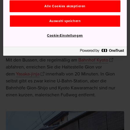
getauchten Shirakawa-Kanals
Alle Cookies akzeptieren
Auswahl speichern
Anfahrt
Cookie-Einstellungen
Gion ist vom
Bahnhof Kyoto
aus problemlos mit dem
Bus, dem Taxi oder der U-Bahn erreichbar.
Mit den Bussen, die regelmäßig am
Bahnhof Kyoto
abfahren, erreichen Sie die Haltestelle Gion vor
dem
Yasaka-jinja
innerhalb von 20 Minuten. In Gion
selbst gibt es zwar keine U-Bahn-Station, aber die
Bahnhöfe Gion-Shijo und Kyoto Kawaramachi sind nur
einen kurzen, malerischen Fußweg entfernt.