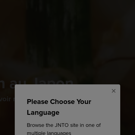
n au Japon
×
voir réconfortant
Please Choose Your
Language
Browse the JNTO site in one of
multiple languages