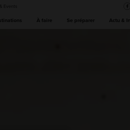
& Events
tinations
À faire
Se préparer
Actu & I