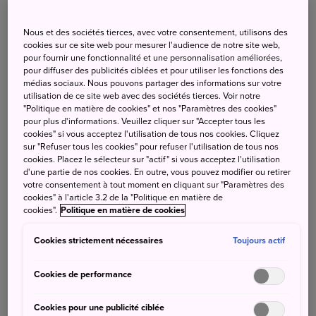
visa pour visiter le Japon pendant un laps de temps limité,
aussi longtemps qu’ils n’exercent pas d’activité
Nous et des sociétés tierces, avec votre consentement, utilisons des
rémunérée.
cookies sur ce site web pour mesurer l'audience de notre site web,
pour fournir une fonctionnalité et une personnalisation améliorées,
À noter que les ressortissants des pays France, Belgique,
pour diffuser des publicités ciblées et pour utiliser les fonctions des
médias sociaux. Nous pouvons partager des informations sur votre
Suisse et Luxembourg sont exemptés de visa dans le cas
utilisation de ce site web avec des sociétés tierces. Voir notre
où ils se rendent au Japon pour du tourisme à condition
"Politique en matière de cookies" et nos "Paramètres des cookies"
que leur séjour sur place ne dépasse pas 90 jours et de
pour plus d'informations. Veuillez cliquer sur "Accepter tous les
cookies" si vous acceptez l'utilisation de tous nos cookies. Cliquez
présenter à leur arrivée au Japon un passeport valide.
sur "Refuser tous les cookies" pour refuser l'utilisation de tous nos
cookies. Placez le sélecteur sur "actif" si vous acceptez l'utilisation
Il existe des «
Accords d’exemption réciproque de visa
»
d'une partie de nos cookies. En outre, vous pouvez modifier ou retirer
votre consentement à tout moment en cliquant sur "Paramètres des
avec les pays suivants :
cookies" à l'article 3.2 de la "Politique en matière de
cookies".
Politique en matière de cookies
Pour un séjour de 6 mois maximum
: Autriche,
Allemagne, Irlande, Liechtenstein, Mexique,
Suisse
et
Cookies strictement nécessaires
Toujours actif
Royaume Uni (excepté lorsque le passeport a été émis à
l’origine dans une colonie britannique).
Cookies de performance
Pour un séjour de 90 jours maximum
: Andorre,
Cookies pour une publicité ciblée