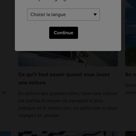
Continue
Ce qu'il faut savoir quand vous louez
Se r
une voiture
Sorte
 et
visit
En dehors des grandes villes, louer une voiture
est parfois le moyen de transport le plus
pratique et le moins cher, en particulier si vous
voyagez en groupe.