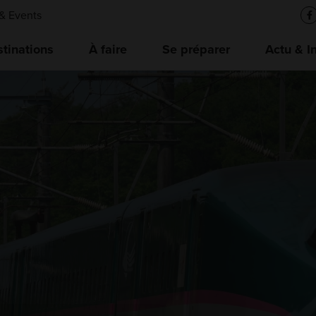
& Events
tinations
À faire
Se préparer
Actu & I