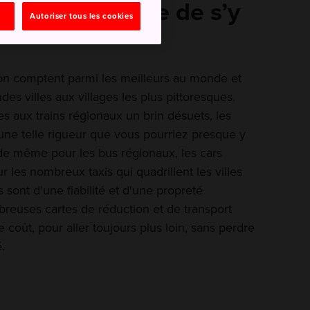
il est très facile de s’y
Autoriser tous les cookies
pon comptent parmi les meilleurs au monde et
es villes aux villages les plus pittoresques.
 aux trains régionaux un brin désuets, les
une telle rigueur que vous pourriez presque y
a de même pour les bus régionaux, les cars
r les nombreux taxis qui quadrillent les villes
 sont d'une fiabilité et d'une propreté
reuses cartes de réduction et de transport
 coût, pour aller toujours plus loin, sans perdre
.