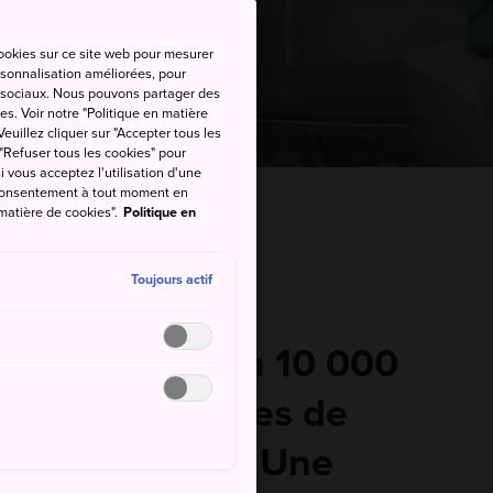
cookies sur ce site web pour mesurer
ersonnalisation améliorées, pour
as sociaux. Nous pouvons partager des
es. Voir notre "Politique en matière
euillez cliquer sur "Accepter tous les
 "Refuser tous les cookies" pour
si vous acceptez l'utilisation d'une
e consentement à tout moment en
r
 matière de cookies".
Politique en
Toujours actif
 situe à environ 10 000
ce, douze heures de
pour s'y rendre. Une