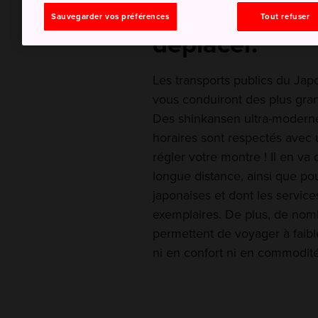
fois sur place, 
Sauvegarder vos préférences
Tout refuser
déplacer.
Les transports publics du Ja
vous conduiront des plus grand
Des shinkansen ultra-modernes
horaires sont respectés avec 
régler votre montre ! Il en v
longue distance, ainsi que pou
japonaises et dont les services
exemplaires. De plus, de nomb
permettent de voyager à faible
ni en confort ni en commodité