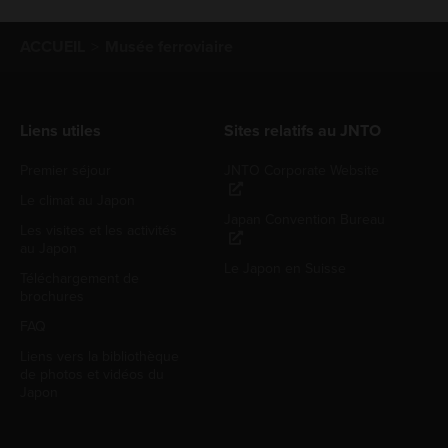
ACCUEIL
Musée ferroviaire
Liens utiles
Sites relatifs au JNTO
Premier séjour
JNTO Corporate Website
Le climat au Japon
Japan Convention Bureau
Les visites et les activités
au Japon
Le Japon en Suisse
Téléchargement de
brochures
FAQ
Liens vers la bibliothèque
de photos et vidéos du
Japon