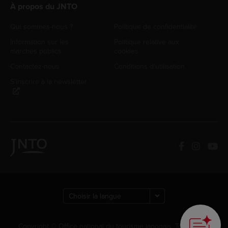
À propos du JNTO
Qui sommes-nous ?
Politique de confidentialité
Information sur les
Politique relative aux
marchés publics
cookies
Contactez-nous
Conditions d'utilisation
S'inscrire à la newsletter
Copyright © Office national du tourisme japonais. Tous droits