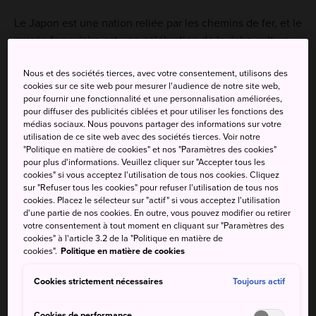
Le Japon est une nation reliée par les chemins de fer, et le
musée ferroviaire est une célébration de la riche culture
ferroviaire du pays. Le musée regorge de maquettes et de
trains réels, mais également d'expositions interactives
Nous et des sociétés tierces, avec votre consentement, utilisons des
cookies sur ce site web pour mesurer l'audience de notre site web,
couvrant à la fois l'histoire et la technologie du rail, offrant
pour fournir une fonctionnalité et une personnalisation améliorées,
un regard fascinant sur tout ce qui concerne le transport
pour diffuser des publicités ciblées et pour utiliser les fonctions des
ferroviaire.
médias sociaux. Nous pouvons partager des informations sur votre
utilisation de ce site web avec des sociétés tierces. Voir notre
"Politique en matière de cookies" et nos "Paramètres des cookies"
pour plus d'informations. Veuillez cliquer sur "Accepter tous les
cookies" si vous acceptez l'utilisation de tous nos cookies. Cliquez
À ne pas manquer
sur "Refuser tous les cookies" pour refuser l'utilisation de tous nos
cookies. Placez le sélecteur sur "actif" si vous acceptez l'utilisation
d'une partie de nos cookies. En outre, vous pouvez modifier ou retirer
votre consentement à tout moment en cliquant sur "Paramètres des
D'immenses modèles grandeur nature de trains
cookies" à l'article 3.2 de la "Politique en matière de
historiques
cookies".
Politique en matière de cookies
Un simulateur de train à vapeur réaliste
Cookies strictement nécessaires
Toujours actif
Des activités éducatives interactives et des aires
de jeux pour les enfants
Cookies de performance