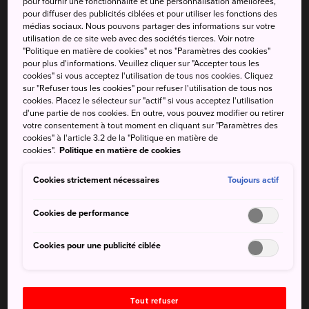
pour fournir une fonctionnalité et une personnalisation améliorées,
se déroule sur deux semaines, célèbre l'eau sacrée et les
pour diffuser des publicités ciblées et pour utiliser les fonctions des
médias sociaux. Nous pouvons partager des informations sur votre
flammes purificatrices. Venez du 1er au 14 mars assister à
utilisation de ce site web avec des sociétés tierces. Voir notre
ce puissant cérémonial commémoratif bouddhiste.
"Politique en matière de cookies" et nos "Paramètres des cookies"
pour plus d'informations. Veuillez cliquer sur "Accepter tous les
cookies" si vous acceptez l'utilisation de tous nos cookies. Cliquez
sur "Refuser tous les cookies" pour refuser l'utilisation de tous nos
cookies. Placez le sélecteur sur "actif" si vous acceptez l'utilisation
À ne pas manquer
d'une partie de nos cookies. En outre, vous pouvez modifier ou retirer
votre consentement à tout moment en cliquant sur "Paramètres des
cookies" à l'article 3.2 de la "Politique en matière de
Une chance de prendre part à l'un des plus
cookies".
Politique en matière de cookies
anciens rituels bouddhistes du Japon
Cookies strictement nécessaires
Toujours actif
Admirer les torches enflammées chaque soir
Cookies de performance
Cookies pour une publicité ciblée
Comment s'y rendre
Shuni-e se tient au
temple Todaiji
au parc de Nara,
auquel il est possible d'accéder depuis la gare JR de Nara
Tout refuser