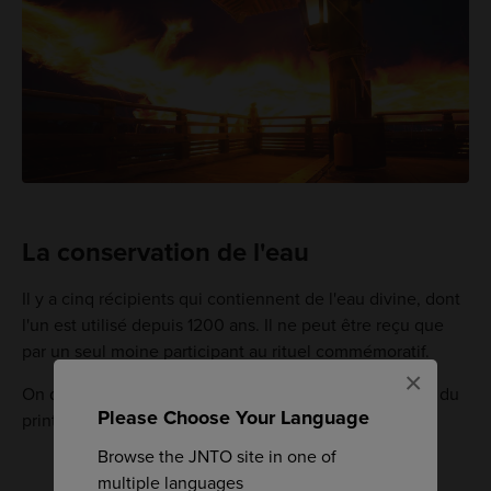
La conservation de l'eau
Il y a cinq récipients qui contiennent de l'eau divine, dont
l'un est utilisé depuis 1200 ans. Il ne peut être reçu que
par un seul moine participant au rituel commémoratif.
×
On dit que la fin du festival annonce l'arrivée officielle du
Please Choose Your Language
printemps et le début de la floraison des cerisiers.
Browse the JNTO site in one of
multiple languages