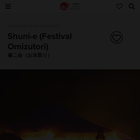
Festivals et événements
Shuni-e (Festival
Omizutori)
修二会（お水取り）