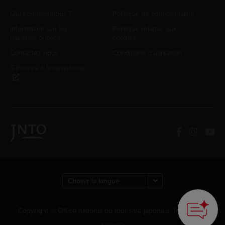
Qui sommes-nous ?
Politique de confidentialité
Information sur les
Politique relative aux
marchés publics
cookies
Contactez-nous
Conditions d'utilisation
S'inscrire à la newsletter
Copyright © Office national du tourisme japonais. Tous droits