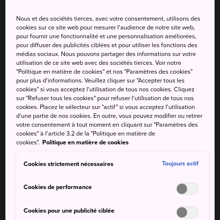
recouvert d'or
Nous et des sociétés tierces, avec votre consentement, utilisons des
cookies sur ce site web pour mesurer l'audience de notre site web,
Construit par le clan Oshu Fujiwara au XIIe siècle, le
pour fournir une fonctionnalité et une personnalisation améliorées,
temple Chusonji
abrite le Konjikido, un pavillon
pour diffuser des publicités ciblées et pour utiliser les fonctions des
médias sociaux. Nous pouvons partager des informations sur votre
ornementé recouvert d'or et d'argent ainsi que d'une
utilisation de ce site web avec des sociétés tierces. Voir notre
laque contenant des feuilles d'or, véritable symbole de la
"Politique en matière de cookies" et nos "Paramètres des cookies"
culture de l'or à
Hiraizumi
. N'hésitez pas à entrer pour
pour plus d'informations. Veuillez cliquer sur "Accepter tous les
cookies" si vous acceptez l'utilisation de tous nos cookies. Cliquez
admirer ses nombreuses statues bouddhistes et ses
sur "Refuser tous les cookies" pour refuser l'utilisation de tous nos
décors sophistiqués. Rendez-vous ensuite à la réserve du
cookies. Placez le sélecteur sur "actif" si vous acceptez l'utilisation
temple de Sankozo pour découvrir d'autres artefacts
d'une partie de nos cookies. En outre, vous pouvez modifier ou retirer
votre consentement à tout moment en cliquant sur "Paramètres des
historiques et œuvres bouddhistes attestant du talent
cookies" à l'article 3.2 de la "Politique en matière de
artistique qui caractérise cette époque de l'histoire.
cookies".
Politique en matière de cookies
Cookies strictement nécessaires
Toujours actif
Cookies de performance
Cookies pour une publicité ciblée