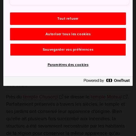
Tout refuser
Autoriser tous les cookies
Sauvegarder vos préférences
Paramètres des cookies
Parfaitement conservé à travers les
siècles
Près du
temple Chusonji
se dresse le
temple Motsuji
.
Parfaitement préservés à travers les siècles, le temple et
ses jardins ont conservé leur apparence d'origine. Bien
qu'elle ait plusieurs fois succombé aux incendies, la
structure a été savamment reconstruite par les habitants
de la région pour conserver la même apparence qu'au