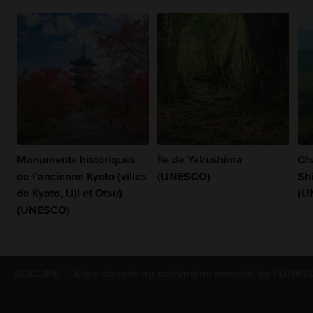
Monuments historiques
Île de Yakushima
Ch
de l'ancienne Kyoto (villes
(UNESCO)
Sh
de Kyoto, Uji et Otsu)
(U
(UNESCO)
ACCUEIL
Sites classés au patrimoine mondial de l'UNE