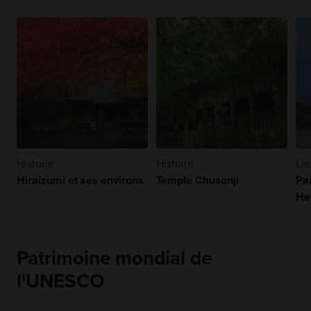
Histoire
Histoire
Lie
Hiraizumi et ses environs
Temple Chusonji
Pa
He
Patrimoine mondial de
l'UNESCO