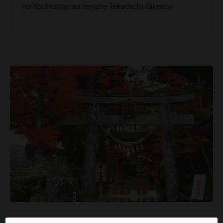
no-Yoshitsune au temple Takadachi Gikeido
Un chef-d'œuvre bouddhiste