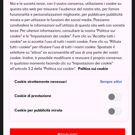
Noi e le società terze, con il vostro consenso, utilizziamo i cookie su
Da non perdere
questo sito web per misurare l'audience del nostro sito, per fornire
funzionalità e personalizzazioni migliorate, per pubblicare pubblicità
mirata e per utilizzare le funzioni dei social media. Possiamo
Il Tempio Daishoin in autunno, avvolto in un
condividere le informazioni sull'utilizzo di questo sito web con società
foliage dai colori rosso e oro
terze. Per ulteriori informazioni, consultare la nostra "Politica sui
cookie" e le "Impostazioni dei cookie". Fare clic su "Accetta tutti i
Il Senjokaku, la più grande struttura dell’isola.
cookie" se si accetta l'uso di tutti i nostri cookie. Fare clic su "Rifiuta
tutti i cookie" per rifiutare l'uso di tutti i nostri cookie. Spostate il
Una passeggiata intorno all’enorme portale
selettore su "attivo" se acconsentite all'uso di una parte dei nostri
(torii) con la bassa marea
cookie. Inoltre, è possibile modificare o revocare il proprio consenso
in qualsiasi momento facendo clic su "Impostazioni dei cookie"
all'articolo 3.2 della "Politica sui cookie".
Politica sui cookie
Cookie strettamente necessari
Sempre attivi
Come raggiungere Miyajima:
Guida ai mezzi di trasporto
Cookie di prestazione
Cookie per pubblicità mirata
Rifiuta tutti