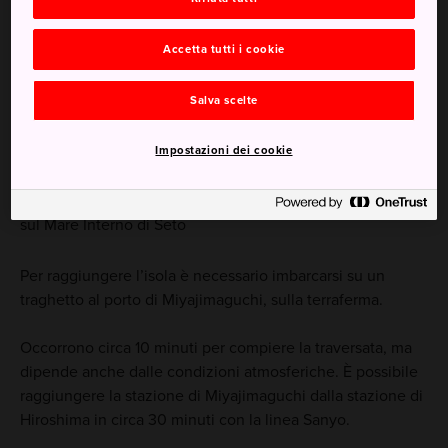
Accetta tutti i cookie
Salva scelte
Impostazioni dei cookie
Il traghetto che parte da Hiroshima offre vedute splendide
sul Mare Interno di Seto
Per raggiungere l’isola è necessario imbarcarsi su un
traghetto al porto di Miyajimaguchi, sulla terraferma.
Occorrono circa 10 minuti per compiere la traversata, ma
dipende anche dalle condizioni atmosferiche. È possibile
raggiungere la stazione di Miyajimaguchi dalla stazione di
Hiroshima in circa 30 minuti con la linea Sanyo.