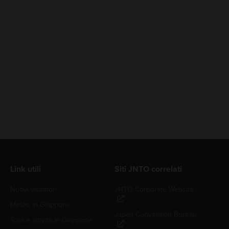
Link utili
Siti JNTO correlati
Nuovi visitatori
JNTO Corporate Website
Meteo in Giappone
Japan Convention Bureau
Tour e attività in Giappone