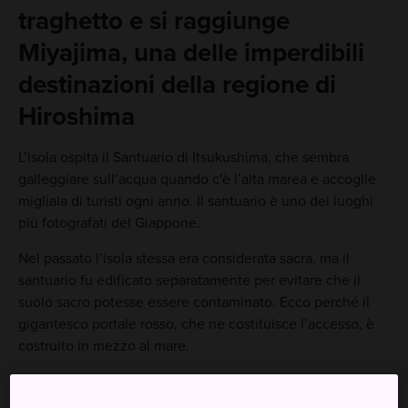
traghetto e si raggiunge
Miyajima, una delle imperdibili
destinazioni della regione di
Hiroshima
L’isola ospita il Santuario di Itsukushima, che sembra
galleggiare sull’acqua quando c'è l’alta marea e accoglie
migliaia di turisti ogni anno. Il santuario è uno dei luoghi
più fotografati del Giappone.
Nel passato l’isola stessa era considerata sacra, ma il
santuario fu edificato separatamente per evitare che il
suolo sacro potesse essere contaminato. Ecco perché il
gigantesco portale rosso, che ne costituisce l’accesso, è
costruito in mezzo al mare.