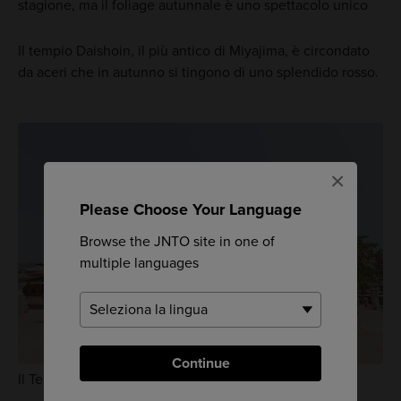
stagione, ma il foliage autunnale è uno spettacolo unico
Il tempio Daishoin, il più antico di Miyajima, è circondato
da aceri che in autunno si tingono di uno splendido rosso.
×
Please Choose Your Language
Browse the JNTO site in one of
multiple languages
Continue
Il Tempio Daiganji è un rinomato sito di spiritualità