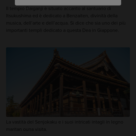
Il tempio Daiganji è situato accanto al santuario di
Itsukushima ed è dedicato a Benzaiten, divinità della
musica, dell’arte e dell’acqua. Si dice che sia uno dei più
importanti templi dedicato a questa Dea in Giappone.
La vastità del Senjokaku e i suoi intricati intagli in legno
maritan ouna visita.