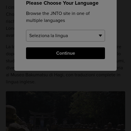
Please Choose Your Language
I cinque giovani samurai conosciuti come i Cinque di
Browse the JNTO site in one of
Choshu sono una sorta di leggenda a Hagi. Nel 1863
multiple languages
rischiarono la vita per andare illegalmente a studiare a
Londra, decisi a sfruttare le nuove conoscenze per far
avanzare tecnologicamente il Giappone.
La loro audace spedizione aiutò il Giappone a progredire
Continue
dopo secoli di isolamento. Uno dei Cinque di Choshu, lo
studente dell'
Accademia di Shoka Sonjuku
Ito Hirobumi,
divenne Primo ministro del Giappone. Scopri la loro storia
al Museo Bakumatsu di Hagi, con traduzioni complete in
lingua inglese.