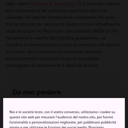
Hagi, nella
Prefettura di Yamaguchi
, è una citta castello
ben conservata e dal profondo significato storico e
culturale. Fu uno dei focolai della rivoluzione che pose
fine al dominio dei samurai in Giappone ed è attualmente
sede di cinque siti Patrimonio dell'umanità UNESCO che
raccontano la nascita dell'industria giapponese. La
cittadina è conosciuta per un tipo di ceramica che porta il
suo nome, per il quartiere di dimore dei samurai
amorevolmente conservate e per le sue strade
costeggiate da muri bianchi e alberi di arancio.
Da non perdere
Le strette stradine costeggiate da autentiche
Noi e le società terze, con il vostro consenso, utilizziamo i cookie su
dimore di samurai in ottimo stato
questo sito web per misurare l'audience del nostro sito, per fornire
funzionalità e personalizzazioni migliorate, per pubblicare pubblicità
La possibilità di creare la tua ceramica Hagi yaki
mirata e per utilizzare le funzioni dei social media. Possiamo