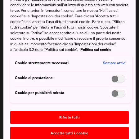
I cinque siti Patrimonio dell'umanità UNESCO
condividere le informazioni sull'utilizzo di questo sito web con società
terze. Per ulteriori informazioni, consultare la nostra "Politica sui
che hanno contribuito allo sviluppo dell'industria
cookie" e le "Impostazioni dei cookie". Fare clic su "Accetta tutti i
giapponese
cookie" se si accetta l'uso di tutti i nostri cookie. Fare clic su "Rifiuta
tutti i cookie" per rifiutare l'uso di tutti i nostri cookie. Spostate il
selettore su "attivo" se acconsentite all'uso di una parte dei nostri
cookie. Inoltre, è possibile modificare o revocare il proprio consenso
in qualsiasi momento facendo clic su "Impostazioni dei cookie"
Come arrivare
all'articolo 3.2 della "Politica sui cookie".
Politica sui cookie
Grazie a una buona rete di autobus, raggiungere Hagi
Cookie strettamente necessari
Sempre attivi
dalla stazione Shin-Yamaguchi della
città di Yamaguchi
è un gioco da ragazzi.
Cookie di prestazione
Prendi un Bocho Bus o un JR Bus fino all'Hagi Bus Center
Cookie per pubblicità mirata
dalla stazione di Shin-Yamaguchi. Il più veloce è l'autobus
Hagi-go Bus, che non prevede fermate intermedie e ci
impiega circa un'ora.
Rifiuta tutti
Accetta tutti i cookie