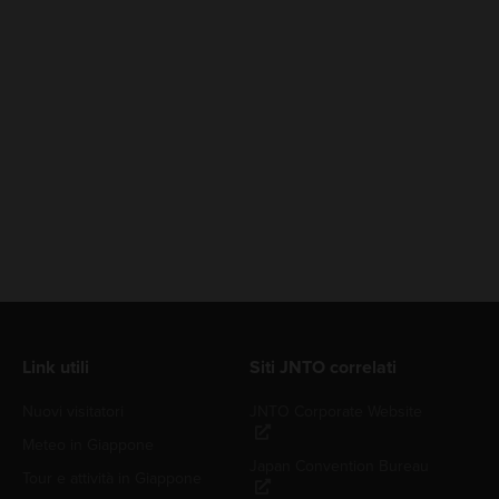
Link utili
Siti JNTO correlati
Nuovi visitatori
JNTO Corporate Website
Meteo in Giappone
Japan Convention Bureau
Tour e attività in Giappone