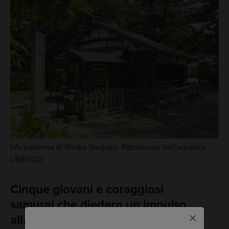
L'Accademia di Shoka Sonjuku, Patrimonio dell'umanità
UNESCO
Cinque giovani e coraggiosi
samurai che diedero un impulso
×
alla modernizzazione del Giappone