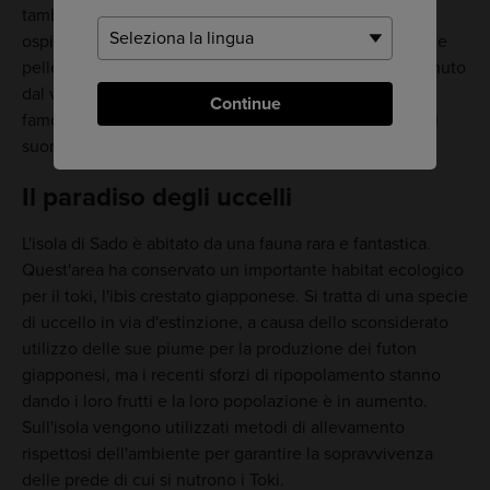
tamburi taiko al
Centro Taiko dell'isola di Sado
, che
ospita tamburi giganti realizzati con tronchi di zelkova e
pelle di vacchetta. Il Taiko Center si trova a solo un minuto
dal villaggio di Kodo, dove ha sede l'ensemble taiko
Continue
famoso in tutto il mondo. Puoi ascoltare i professionisti
suonare e imparare a produrre la tua musica tonante.
Il paradiso degli uccelli
L'isola di Sado è abitato da una fauna rara e fantastica.
Quest'area ha conservato un importante habitat ecologico
per il toki, l'ibis crestato giapponese. Si tratta di una specie
di uccello in via d'estinzione, a causa dello sconsiderato
utilizzo delle sue piume per la produzione dei futon
giapponesi, ma i recenti sforzi di ripopolamento stanno
dando i loro frutti e la loro popolazione è in aumento.
Sull'isola vengono utilizzati metodi di allevamento
rispettosi dell'ambiente per garantire la sopravvivenza
delle prede di cui si nutrono i Toki.