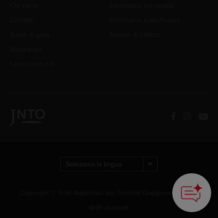
Chi siamo
Informativa sui cookie
Contatti
Informativa sulla Privacy
Bandi di gara
Termini di utilizzo
Newsletter
Lavora con noi
How can we
help you?
Copyright © Ente Nazionale del Turismo Giapponese. Tutti i
diritti riservati.