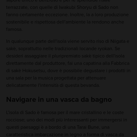
sapore unico e delizioso e per le splendide risaie
terrazzate, con quelle di Iwakubi Shoryu di Sado non
fanno certamente eccezione. Inoltre, la a loro produzione
sostenibile e rispettosa dell'ambiente la rendono anche
famosa.
In qualunque parte dell'isola viene servito riso di Niigata e
sakè, soprattutto nelle tradizionali locande ryokan. Se
desideri assaggiare il pluripremiato sakè tipico dell'isola
direttamente dal produttore, fai una capatina alla Fabbrica
di sakè Hokusetsu, dove è possibile degustare i prodotti in
una sala per la musica progettata per attenuare
delicatamente l'intensità di questa bevanda.
Navigare in una vasca da bagno
L'isola di Sado è famosa per il mare cristallino e le coste
rocciose; uno dei modi più interessanti per immergersi in
questi paesaggi è a bordo di una Tarai Bune, una
caratteristica imbarcazione in legno a forma di vasca da