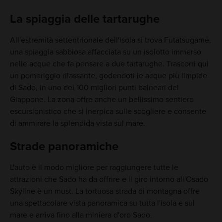
La spiaggia delle tartarughe
All'estremità settentrionale dell'isola si trova Futatsugame,
una spiaggia sabbiosa affacciata su un isolotto immerso
nelle acque che fa pensare a due tartarughe. Trascorri qui
un pomeriggio rilassante, godendoti le acque più limpide
di Sado, in uno dei 100 migliori punti balneari del
Giappone. La zona offre anche un bellissimo sentiero
escursionistico che si inerpica sulle scogliere e consente
di ammirare la splendida vista sul mare.
Strade panoramiche
L'auto è il modo migliore per raggiungere tutte le
attrazioni che Sado ha da offrire e il giro intorno all'Osado
Skyline è un must. La tortuosa strada di montagna offre
una spettacolare vista panoramica su tutta l'isola e sul
mare e arriva fino alla miniera d'oro Sado.