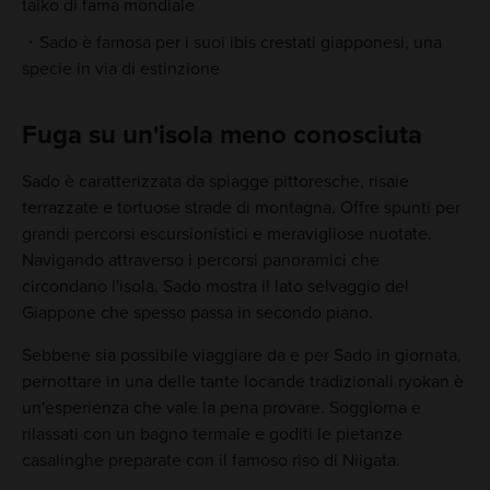
taiko di fama mondiale
Sado è famosa per i suoi ibis crestati giapponesi, una
specie in via di estinzione
Fuga su un'isola meno conosciuta
Sado è caratterizzata da spiagge pittoresche, risaie
terrazzate e tortuose strade di montagna. Offre spunti per
grandi percorsi escursionistici e meravigliose nuotate.
Navigando attraverso i percorsi panoramici che
circondano l'isola, Sado mostra il lato selvaggio del
Giappone che spesso passa in secondo piano.
Sebbene sia possibile viaggiare da e per Sado in giornata,
pernottare in una delle tante locande tradizionali ryokan è
un'esperienza che vale la pena provare. Soggiorna e
rilassati con un bagno termale e goditi le pietanze
casalinghe preparate con il famoso riso di Niigata.