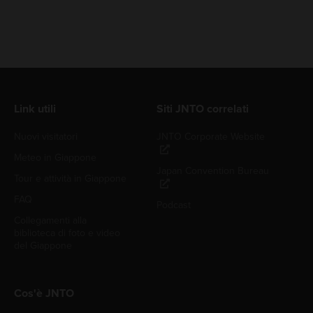
Link utili
Siti JNTO correlati
Nuovi visitatori
JNTO Corporate Website
Meteo in Giappone
Japan Convention Bureau
Tour e attività in Giappone
FAQ
Podcast
Collegamenti alla
biblioteca di foto e video
del Giappone
Cos'è JNTO