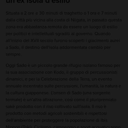
un'ex isola d'esilio
Situata a 2 ore e 30 minuti di traghetto o 1 ora e 7 minuti
dalla città più vicina alla costa di Niigata, in passato questa
zona era abbastanza remota da essere un luogo di esilio
per politici e intellettuali sgraditi al governo. Quando
all'inizio del XVII secolo furono scoperti i giacimenti aurei
a Sado, il destino dell'isola addormentata cambiò per
sempre.
Oggi Sado è un piccolo grande rifugio isolano famoso per
la sua associazione con Kodo, il gruppo di percussionisti
dinamici, e per la Celebrazione della Terra, un evento
annuale incentrato sulle percussioni, l'umanità, la natura e
la cultura giapponese. L'onsen di Sado (una sorgente
termale) è un'altra attrazione, così come il pluripremiato
sakè prodotto con il riso coltivato sull'isola. Il riso è
prodotto con metodi agricoli sostenibili e rispettosi
dell'ambiente per proteggere la popolazione di ibis
Nippon (Toki). Ciclismo, campeggio e sport acquatici sono