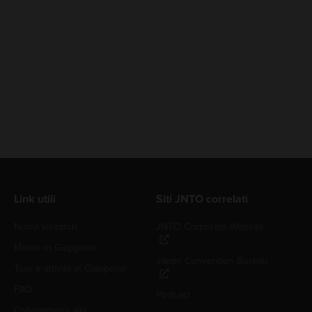
Link utili
Siti JNTO correlati
Nuovi visitatori
JNTO Corporate Website
Meteo in Giappone
Japan Convention Bureau
Tour e attività in Giappone
FAQ
Podcast
Collegamenti alla