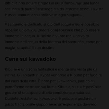
difficile non notare l'ingresso del Kifune-jinja: una lunga
scalinata di pietra fiancheggiata da lanterne rosse. La vista
è assolutamente sbalorditiva in ogni stagione.
Il santuario è dedicato al dio dell'acqua e qui è possibile
reperire un'omikuji (predizione) speciale che può essere
immerso in acqua. All'inizio è vuoto ma, una volta
immerso nell'acqua della fontana del santuario, come per
magia, scoprirai il tuo destino.
Cena sui kawadoko
Kibune è una zona fantastica e merita una visita più da
vicino. Gli abitanti di Kyoto vengono a Kibune per fuggire
dal caos della città. È noto per i kawadoko, particolari
piattaforme costruite sul fiume Kibune, su cui è possibile
godere di una specie di aria condizionata naturale.
Durante l'estate, sui kawadoko, è possibile gustare un
pasto tradizionale giapponese: un'esperienza davvero