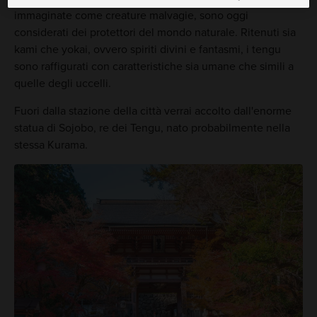
immaginate come creature malvagie, sono oggi
considerati dei protettori del mondo naturale. Ritenuti sia
kami che yokai, ovvero spiriti divini e fantasmi, i tengu
sono raffigurati con caratteristiche sia umane che simili a
quelle degli uccelli.
Fuori dalla stazione della città verrai accolto dall'enorme
statua di Sojobo, re dei Tengu, nato probabilmente nella
stessa Kurama.