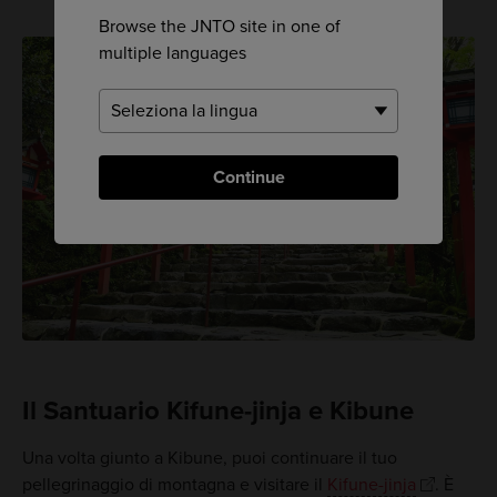
Browse the JNTO site in one of
multiple languages
Continue
Il Santuario Kifune-jinja e Kibune
Una volta giunto a Kibune, puoi continuare il tuo
pellegrinaggio di montagna e visitare il
Kifune-jinja
. È