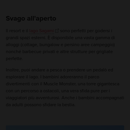
Svago all'aperto
Il resort e il
lago Sagami
sono perfetti per godersi i
grandi spazi esterni. È disponibile una vasta gamma di
alloggi (cottage, bungalow e persino aree campeggio)
nonché barbecue privati e altre strutture per grigliate
perfette.
Inoltre, puoi andare a pesca o prendere un pedalò ed
esplorare il lago. I bambini adoreranno il parco
divertimenti con il Muscle Monster, una torre gigantesca
con un percorso a ostacoli, una vera sfida pure per i
viaggiatori più avventurosi. Anche i bambini accompagnati
da adulti possono sfidare la bestia.