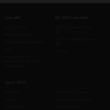
Link utili
Siti JNTO correlati
Nuovi visitatori
JNTO Corporate Website
Meteo in Giappone
Japan Convention Bureau
Tour e attività in Giappone
FAQ
Podcast
Collegamenti alla
biblioteca di foto e video
del Giappone
Cos'è JNTO
Chi siamo
Informativa sui cookie
Contatti
Informativa sulla Privacy
Bandi di gara
Termini di utilizzo