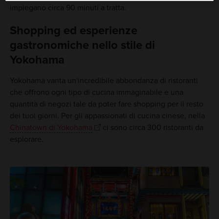
impiegano circa 90 minuti a tratta.
Shopping ed esperienze
gastronomiche nello stile di
Yokohama
Yokohama vanta un'incredibile abbondanza di ristoranti
che offrono ogni tipo di cucina immaginabile e una
quantità di negozi tale da poter fare shopping per il resto
dei tuoi giorni. Per gli appassionati di cucina cinese, nella
Chinatown di Yokohama
ci sono circa 300 ristoranti da
esplorare.