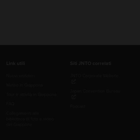
Link utili
Siti JNTO correlati
Nuovi visitatori
JNTO Corporate Website
Meteo in Giappone
Japan Convention Bureau
Tour e attività in Giappone
FAQ
Podcast
Collegamenti alla
biblioteca di foto e video
del Giappone