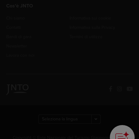
Cos'è JNTO
Chi siamo
Informativa sui cookie
Contatti
Informativa sulla Privacy
Bandi di gara
Termini di utilizzo
Newsletter
Lavora con noi
Copyright © Ente Nazionale del Turismo Giapponese. Tutti i