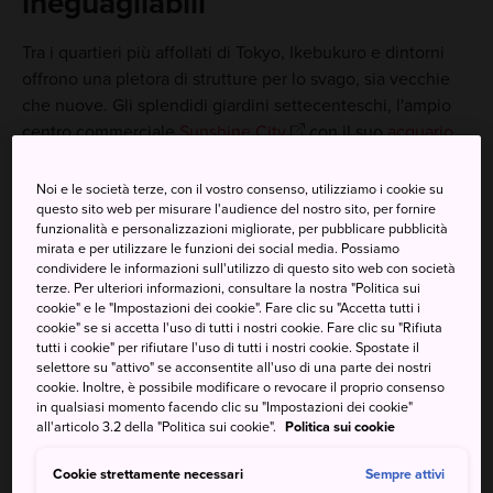
ineguagliabili
Tra i quartieri più affollati di Tokyo, Ikebukuro e dintorni
offrono una pletora di strutture per lo svago, sia vecchie
che nuove. Gli splendidi giardini settecenteschi, l'ampio
centro commerciale
Sunshine City
con il suo
acquario
che guarda al cielo e una moltitudine di caffetterie e
negozi ispirati al mondo degli anime e dei videogiochi:
Noi e le società terze, con il vostro consenso, utilizziamo i cookie su
questo sito web per misurare l'audience del nostro sito, per fornire
sono questi gli elementi che contribuiscono all'eccentrica
funzionalità e personalizzazioni migliorate, per pubblicare pubblicità
atmosfera di Ikebukuro.
mirata e per utilizzare le funzioni dei social media. Possiamo
condividere le informazioni sull'utilizzo di questo sito web con società
terze. Per ulteriori informazioni, consultare la nostra "Politica sui
cookie" e le "Impostazioni dei cookie". Fare clic su "Accetta tutti i
cookie" se si accetta l'uso di tutti i nostri cookie. Fare clic su "Rifiuta
Da non perdere
tutti i cookie" per rifiutare l'uso di tutti i nostri cookie. Spostate il
selettore su "attivo" se acconsentite all'uso di una parte dei nostri
cookie. Inoltre, è possibile modificare o revocare il proprio consenso
La vista di Tokyo dalla piattaforma di
in qualsiasi momento facendo clic su "Impostazioni dei cookie"
osservazione del Sunshine 60
all'articolo 3.2 della "Politica sui cookie".
Politica sui cookie
Una passeggiata nel tradizionale Giardino di
Cookie strettamente necessari
Sempre attivi
Rikugien