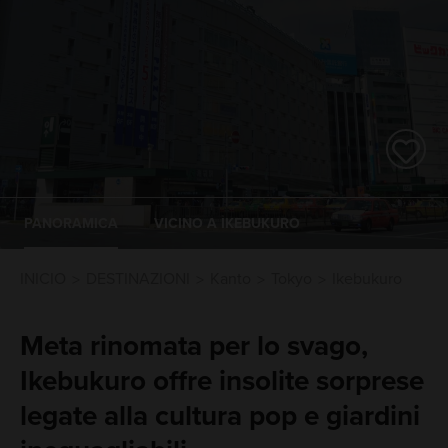
PANORAMICA
VICINO A IKEBUKURO
INICIO
DESTINAZIONI
Kanto
Tokyo
Ikebukuro
Meta rinomata per lo svago,
Ikebukuro offre insolite sorprese
legate alla cultura pop e giardini