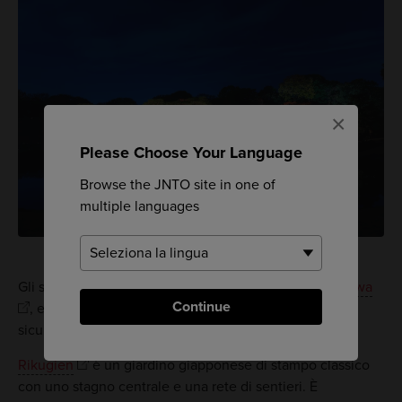
×
Please Choose Your Language
Browse the JNTO site in one of
multiple languages
Gli spettacolari Giardini di
Rikugien
e di
Kyu-Furukawa
Continue
, entrambi situati vicino a Ikebukuro, meritano
sicuramente una visita.
Rikugien
è un giardino giapponese di stampo classico
con uno stagno centrale e una rete di sentieri. È