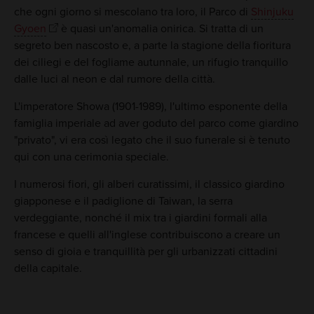
che ogni giorno si mescolano tra loro, il Parco di
Shinjuku
Gyoen
è quasi un'anomalia onirica. Si tratta di un
segreto ben nascosto e, a parte la stagione della fioritura
dei ciliegi e del fogliame autunnale, un rifugio tranquillo
dalle luci al neon e dal rumore della città.
L'imperatore Showa (1901-1989), l'ultimo esponente della
famiglia imperiale ad aver goduto del parco come giardino
"privato", vi era così legato che il suo funerale si è tenuto
qui con una cerimonia speciale.
I numerosi fiori, gli alberi curatissimi, il classico giardino
giapponese e il padiglione di Taiwan, la serra
verdeggiante, nonché il mix tra i giardini formali alla
francese e quelli all'inglese contribuiscono a creare un
senso di gioia e tranquillità per gli urbanizzati cittadini
della capitale.