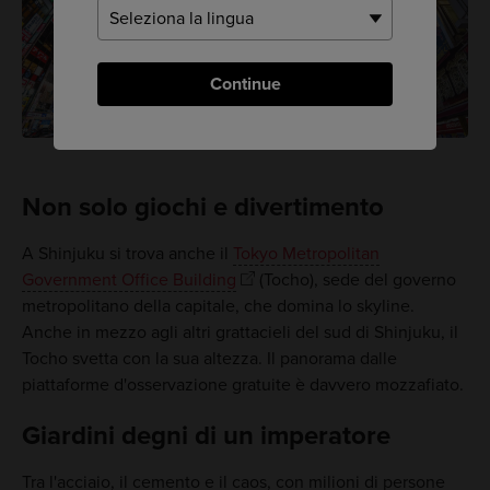
Continue
Non solo giochi e divertimento
A Shinjuku si trova anche il
Tokyo Metropolitan
Government Office Building
(Tocho), sede del governo
metropolitano della capitale, che domina lo skyline.
Anche in mezzo agli altri grattacieli del sud di Shinjuku, il
Tocho svetta con la sua altezza. Il panorama dalle
piattaforme d'osservazione gratuite è davvero mozzafiato.
Giardini degni di un imperatore
Tra l'acciaio, il cemento e il caos, con milioni di persone