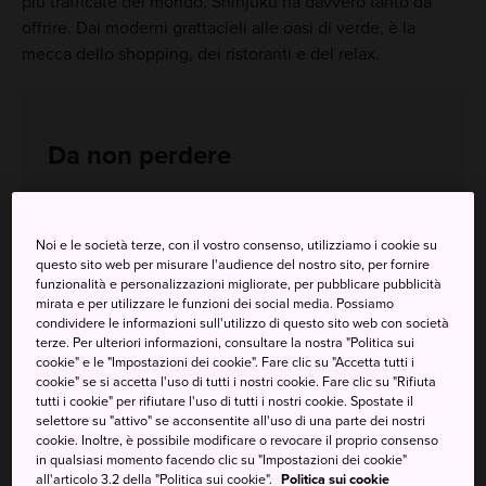
più trafficate del mondo, Shinjuku ha davvero tanto da
offrire. Dai moderni grattacieli alle oasi di verde, è la
mecca dello shopping, dei ristoranti e del relax.
Da non perdere
Il Parco di Shinjuku Gyoen, un'oasi di verde in
mezzo alla folla
Noi e le società terze, con il vostro consenso, utilizziamo i cookie su
questo sito web per misurare l'audience del nostro sito, per fornire
La frenetica vita notturna e le infinite possibilità
funzionalità e personalizzazioni migliorate, per pubblicare pubblicità
di shopping
mirata e per utilizzare le funzioni dei social media. Possiamo
condividere le informazioni sull'utilizzo di questo sito web con società
Il municipio, i grattacieli e un paesaggio urbano
terze. Per ulteriori informazioni, consultare la nostra "Politica sui
futuristico dove trionfano le luci al neon
cookie" e le "Impostazioni dei cookie". Fare clic su "Accetta tutti i
cookie" se si accetta l'uso di tutti i nostri cookie. Fare clic su "Rifiuta
tutti i cookie" per rifiutare l'uso di tutti i nostri cookie. Spostate il
selettore su "attivo" se acconsentite all'uso di una parte dei nostri
cookie. Inoltre, è possibile modificare o revocare il proprio consenso
Come arrivare
in qualsiasi momento facendo clic su "Impostazioni dei cookie"
all'articolo 3.2 della "Politica sui cookie".
Politica sui cookie