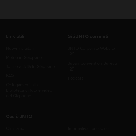
Link utili
Siti JNTO correlati
Nuovi visitatori
JNTO Corporate Website
Meteo in Giappone
Japan Convention Bureau
Tour e attività in Giappone
FAQ
Podcast
Collegamenti alla
biblioteca di foto e video
del Giappone
Cos'è JNTO
Chi siamo
Informativa sui cookie