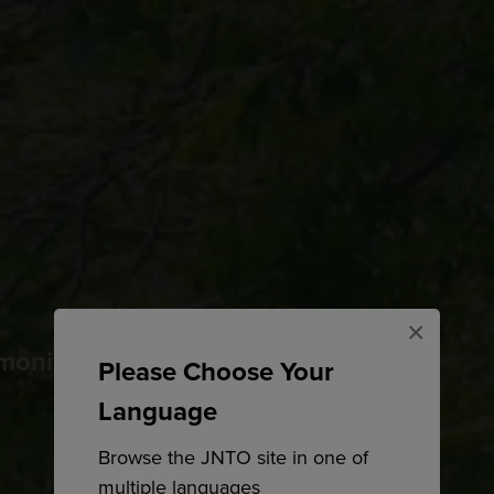
×
rimonio mondiale dell'umanità
Please Choose Your
Language
Browse the JNTO site in one of
multiple languages