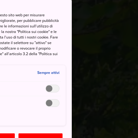
questo sito web per misurare
migliorate, per pubblicare pubblicità
 le informazioni sull'utilizzo di
la nostra "Politica sui cookie" e le
a l'uso di tutti i nostri cookie. Fare
postate il selettore su "attivo" se
modificare o revocare il proprio
all'articolo 3.2 della "Politica sui
Sempre attivi