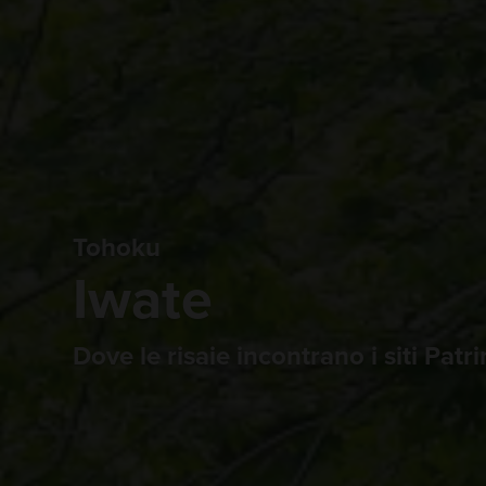
Tohoku
Iwate
Dove le risaie incontrano i siti Pat