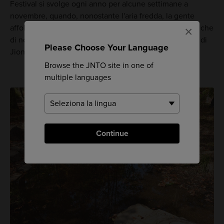
Festival si svolge ogni anno per alcune settimane a
novembre, quando, nonostante l'aria fredda, la gente
affolla la città. Il punto forte è l'area intorno al castello, che
×
di notte viene illuminata. Anche il giardino del Tempio di
Please Choose Your Language
Jionji è splendido in questo periodo dell'anno.
Browse the JNTO site in one of
multiple languages
Continue