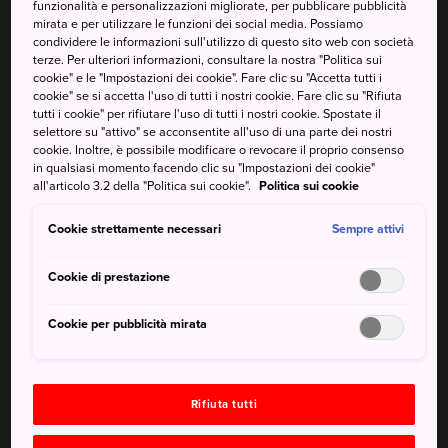
funzionalità e personalizzazioni migliorate, per pubblicare pubblicità
10 diverse stazioni sciistiche tra cui scegliere
mirata e per utilizzare le funzioni dei social media. Possiamo
condividere le informazioni sull'utilizzo di questo sito web con società
terze. Per ulteriori informazioni, consultare la nostra "Politica sui
cookie" e le "Impostazioni dei cookie". Fare clic su "Accetta tutti i
cookie" se si accetta l'uso di tutti i nostri cookie. Fare clic su "Rifiuta
Come arrivare
tutti i cookie" per rifiutare l'uso di tutti i nostri cookie. Spostate il
selettore su "attivo" se acconsentite all'uso di una parte dei nostri
cookie. Inoltre, è possibile modificare o revocare il proprio consenso
Da Nagoya è possibile raggiungere Gujo-Hachiman in
in qualsiasi momento facendo clic su "Impostazioni dei cookie"
treno o in autobus ogni ora.
all'articolo 3.2 della "Politica sui cookie".
Politica sui cookie
Treno: Dalla stazione di Gifu, prendi la linea JR Takayama
Cookie strettamente necessari
Sempre attivi
fino alla stazione Mino-Ota (circa 40 minuti) e passa alla
ferrovia locale Nagaragawa per Gujo-Hachiman. La
Cookie di prestazione
stazione si trova a una lunga ma piacevole passeggiata dal
centro città. Da Nagoya, arriva prima alla stazione di Gifu,
Cookie per pubblicità mirata
sulla linea principale Tokaido oppure sulla stessa linea JR
Takayama che prosegue fino alla stazione di Mino-Ota.
Autobus: La maggior parte degli autobus autostradali da
Rifiuta tutti
Nagoya e Gifu ferma a Gujo-Hachiman Inter, mentre un