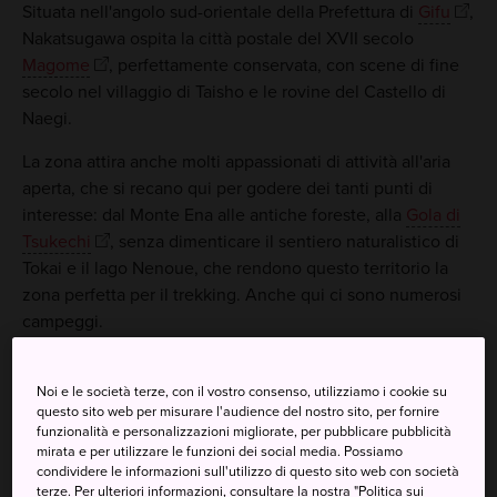
Situata nell'angolo sud-orientale della Prefettura di
Gifu
,
Nakatsugawa ospita la città postale del XVII secolo
Magome
, perfettamente conservata, con scene di fine
secolo nel villaggio di Taisho e le rovine del Castello di
Naegi.
La zona attira anche molti appassionati di attività all'aria
aperta, che si recano qui per godere dei tanti punti di
interesse: dal Monte Ena alle antiche foreste, alla
Gola di
Tsukechi
, senza dimenticare il sentiero naturalistico di
Tokai e il lago Nenoue, che rendono questo territorio la
zona perfetta per il trekking. Anche qui ci sono numerosi
campeggi.
Noi e le società terze, con il vostro consenso, utilizziamo i cookie su
questo sito web per misurare l'audience del nostro sito, per fornire
Da non perdere
funzionalità e personalizzazioni migliorate, per pubblicare pubblicità
mirata e per utilizzare le funzioni dei social media. Possiamo
condividere le informazioni sull'utilizzo di questo sito web con società
Magome, un'antica stazione di posta in cui si
terze. Per ulteriori informazioni, consultare la nostra "Politica sui