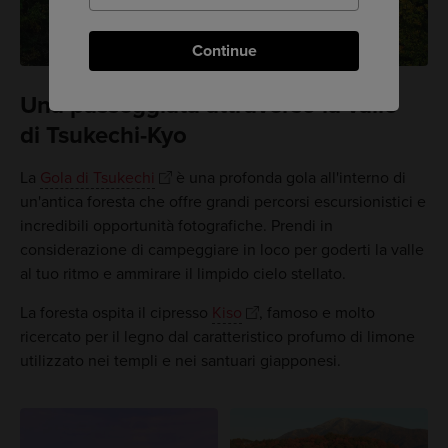
Continue
Una passeggiata attraverso la valle
di Tsukechi-Kyo
La
Gola di Tsukechi
è una profonda gola all'interno di
un'antica foresta che offre grandi percorsi escursionistici e
incredibili opportunità fotografiche. Prendi in
considerazione di campeggiare in loco per goderti la valle
al tuo ritmo e ammirare il limpido cielo stellato.
La foresta ospita il cipresso
Kiso
, famoso e molto
ricercato per il legno dal caratteristico profumo di limone
utilizzato nei templi e nei santuari giapponesi.