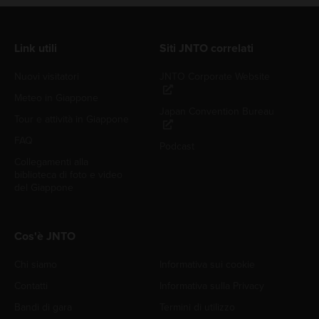
Link utili
Siti JNTO correlati
Nuovi visitatori
JNTO Corporate Website
Meteo in Giappone
Japan Convention Bureau
Tour e attività in Giappone
FAQ
Podcast
Collegamenti alla
biblioteca di foto e video
del Giappone
Cos'è JNTO
Chi siamo
Informativa sui cookie
Contatti
Informativa sulla Privacy
Bandi di gara
Termini di utilizzo