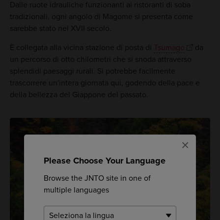
Dalle ruote idrauliche funzionanti ai ristoranti di soba
tradizionali, ogni angolo di Magome si presenta come
sarebbe stato nel XVII secolo.
È collegata alla vicina stazione di posta di
Tsumago
da
un percorso di otto chilometri che si snoda attraverso
splendidi paesaggi rurali. Si potrebbe facilmente
trascorrere un'intera giornata qui, godendo della pace e
della bellezza del Giappone del passato.
×
Please Choose Your Language
Browse the JNTO site in one of
multiple languages