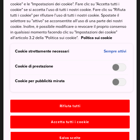
respira ancora l'atmosfera del Giappone del XVII
cookie" e le "Impostazioni dei cookie". Fare clic su "Accetta tutti i
cookie" se si accetta l'uso di tutti i nostri cookie. Fare clic su "Rifiuta
secolo
tutti i cookie" per rifiutare l'uso di tutti i nostri cookie. Spostate il
Un'escursione lungo la splendida Gola di
selettore su "attivo" se acconsentite all'uso di una parte dei nostri
cookie. Inoltre, è possibile modificare o revocare il proprio consenso
Tsukechi e la scalata del Monte Ena
in qualsiasi momento facendo clic su "Impostazioni dei cookie"
all'articolo 3.2 della "Politica sui cookie".
Politica sui cookie
Taisho-mura, uno sguardo sulla vita nel
Giappone degli anni dieci e venti
Cookie strettamente necessari
Sempre attivi
Cookie di prestazione
Come arrivare
Cookie per pubblicità mirata
La stazione di Nakatsugawa è lo snodo principale dei
trasporti della zona.
Rifiuta tutti
Nakatsugawa è sulla linea principale JR Chuo, a poco
meno di un'ora da Nagoya e a circa due ore da Gifu
Accetta tutti i cookie
(cambiare treno a Tajimi). È facilmente raggiungibile dalla
stazione di Matsumoto, nella Prefettura di
Nagano
.
Salva scelte