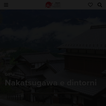
GIFU
Nakatsugawa e dintorni