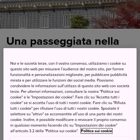
Una passeggiata nella
storia a Okayama e
Kurashiki
Noi e le società terze, con il vostro consenso, utilizziamo i cookie su
questo sito web per misurare l'audience del nostro sito, per fornire
funzionalità e personalizzazioni migliorate, per pubblicare pubblicità
mirata e per utilizzare le funzioni dei social media. Possiamo
Questa gita a piedi passa per un
condividere le informazioni sull'utilizzo di questo sito web con società
terze. Per ulteriori informazioni, consultare la nostra "Politica sui
magnifico castello, giardini
cookie" e le "Impostazioni dei cookie". Fare clic su "Accetta tutti i
cookie" se si accetta l'uso di tutti i nostri cookie. Fare clic su "Rifiuta
storici, un quartiere tradizionale
tutti i cookie" per rifiutare l'uso di tutti i nostri cookie. Spostate il
selettore su "attivo" se acconsentite all'uso di una parte dei nostri
e un celebre museo di arte
cookie. Inoltre, è possibile modificare o revocare il proprio consenso
occidentale.
in qualsiasi momento facendo clic su "Impostazioni dei cookie"
all'articolo 3.2 della "Politica sui cookie".
Politica sui cookie