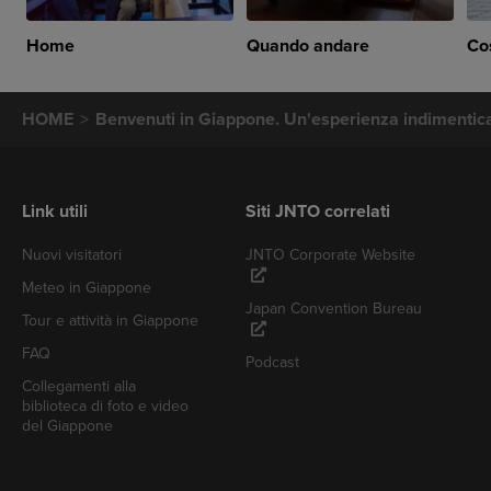
Home
Quando andare
Co
HOME
Benvenuti in Giappone. Un'esperienza indimentica
Link utili
Siti JNTO correlati
Nuovi visitatori
JNTO Corporate Website
Meteo in Giappone
Japan Convention Bureau
Tour e attività in Giappone
FAQ
Podcast
Collegamenti alla
biblioteca di foto e video
del Giappone