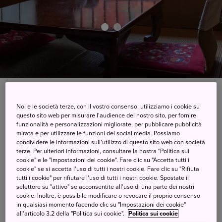
Scopri il Giappone attraverso le quattro
Noi e le società terze, con il vostro consenso, utilizziamo i cookie su
stagioni
questo sito web per misurare l'audience del nostro sito, per fornire
funzionalità e personalizzazioni migliorate, per pubblicare pubblicità
mirata e per utilizzare le funzioni dei social media. Possiamo
In Giappone le stagioni non si limitano a essere ammirate,
condividere le informazioni sull'utilizzo di questo sito web con società
ma si vivono intensamente. Dai colori accesi delle foglie
terze. Per ulteriori informazioni, consultare la nostra "Politica sui
d'autunno ai tranquilli paesaggi innevati dell’inverno, dai
cookie" e le "Impostazioni dei cookie". Fare clic su "Accetta tutti i
delicati fiori di ciliegio in primavera al verde rigoglioso
cookie" se si accetta l'uso di tutti i nostri cookie. Fare clic su "Rifiuta
tutti i cookie" per rifiutare l'uso di tutti i nostri cookie. Spostate il
dell’estate, ogni stagione rivela un aspetto diverso della
selettore su "attivo" se acconsentite all'uso di una parte dei nostri
bellezza del Paese. Esplora le destinazioni consigliate in
cookie. Inoltre, è possibile modificare o revocare il proprio consenso
base al periodo della tua visita e scopri come ogni stagione
in qualsiasi momento facendo clic su "Impostazioni dei cookie"
regali un’esperienza unica e indimenticabile.
all'articolo 3.2 della "Politica sui cookie".
Politica sui cookie