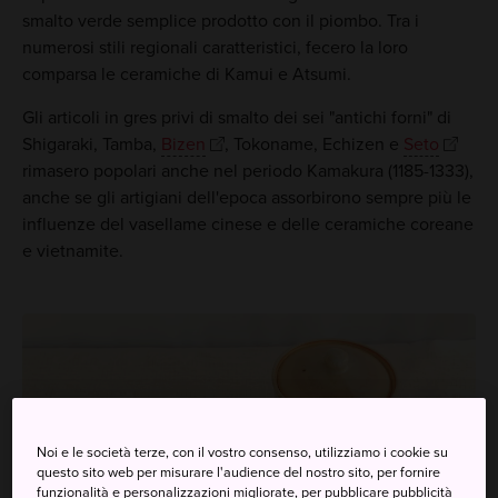
smalto verde semplice prodotto con il piombo. Tra i
numerosi stili regionali caratteristici, fecero la loro
comparsa le ceramiche di Kamui e Atsumi.
Gli articoli in gres privi di smalto dei sei "antichi forni" di
Shigaraki, Tamba,
Bizen
, Tokoname, Echizen e
Seto
rimasero popolari anche nel periodo Kamakura (1185-1333),
anche se gli artigiani dell'epoca assorbirono sempre più le
influenze del vasellame cinese e delle ceramiche coreane
e vietnamite.
Noi e le società terze, con il vostro consenso, utilizziamo i cookie su
questo sito web per misurare l'audience del nostro sito, per fornire
funzionalità e personalizzazioni migliorate, per pubblicare pubblicità