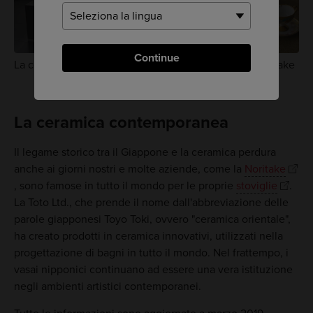
Continue
La ceramica moderna di ToTo Ltd. e le stoviglie di Noritake
La ceramica contemporanea
Il legame storico tra il Giappone e la ceramica perdura
anche ai giorni nostri e molte aziende, come la
Noritake
, sono famose in tutto il mondo per le proprie
stoviglie
.
La Toto Ltd., che prende il nome dall'abbreviazione delle
parole giapponesi Toyo Toki, ovvero "ceramica orientale",
ha creato prodotti in ceramica innovativi, utilizzati nella
progettazione di bagni in tutto il mondo. Nel frattempo, i
vasai nipponici continuano ad essere una vera istituzione
negli ambienti artistici contemporanei.