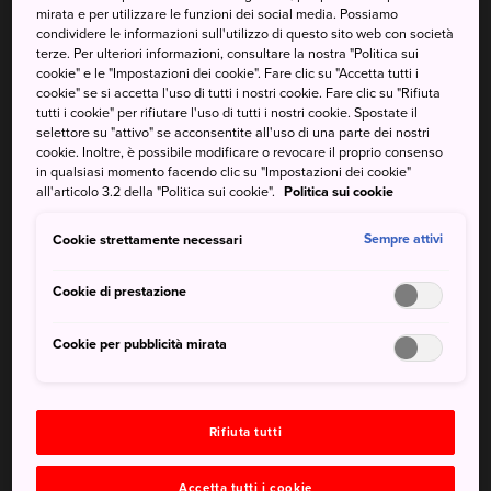
mirata e per utilizzare le funzioni dei social media. Possiamo
condividere le informazioni sull'utilizzo di questo sito web con società
terze. Per ulteriori informazioni, consultare la nostra "Politica sui
cookie" e le "Impostazioni dei cookie". Fare clic su "Accetta tutti i
cookie" se si accetta l'uso di tutti i nostri cookie. Fare clic su "Rifiuta
tutti i cookie" per rifiutare l'uso di tutti i nostri cookie. Spostate il
selettore su "attivo" se acconsentite all'uso di una parte dei nostri
Sul finire del XVI secolo, le ceramiche di terracotta erano
cookie. Inoltre, è possibile modificare o revocare il proprio consenso
molto popolari
in qualsiasi momento facendo clic su "Impostazioni dei cookie"
all'articolo 3.2 della "Politica sui cookie".
Politica sui cookie
Cookie strettamente necessari
Sempre attivi
La ceramica e la cerimonia del tè
Cookie di prestazione
Sul finire del XVI secolo, nel periodo Sengoku, la
diffusione del buddismo vide la predilezione delle ciotole
Cookie per pubblicità mirata
in terracotta semplici rispetto agli stili decorativi più ricchi
e complessi della porcellana cinese. Per le loro cerimonie,
i maestri del tè prediligevano ciotole grezze e prive di
smalto artigianali come quelle di Raku.
Rifiuta tutti
Circa nello stesso periodo, la scoperta della pietra di
Accetta tutti i cookie