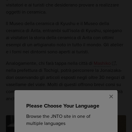
visitatori e ai turisti che desiderano provare a realizzare
oggetti in ceramica.
Il Museo della ceramica di Kyushu e il Museo della
ceramica di Arita, entrambi sull'isola di Kyushu, spiegano
ai visitatori la storia della ceramica di Arita con ottimi
esempi di un artigianato noto in tutto il mondo. Gli atelier
e i forni nei dintorni sono aperti ai turisti.
Analogamente, chi farà tappa nella città di
Mashiko
,
nella prefettura di Tochigi, potrà percorrere la Jonaizaka-
dori osservando gli articoli esposti negli oltre 30 negozi di
vasellame del viale. Molti di questi offrono brevi corsi su
come creare una ciotola, una tazza o un piatto, che potrà
×
anche essere spedito a casa dopo la cottura in forno.
Please Choose Your Language
Browse the JNTO site in one of
multiple languages