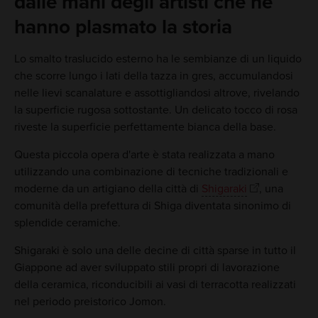
dalle mani degli artisti che ne
hanno plasmato la storia
Lo smalto traslucido esterno ha le sembianze di un liquido
che scorre lungo i lati della tazza in gres, accumulandosi
nelle lievi scanalature e assottigliandosi altrove, rivelando
la superficie rugosa sottostante. Un delicato tocco di rosa
riveste la superficie perfettamente bianca della base.
Questa piccola opera d'arte è stata realizzata a mano
utilizzando una combinazione di tecniche tradizionali e
moderne da un artigiano della città di
Shigaraki
, una
comunità della prefettura di Shiga diventata sinonimo di
splendide ceramiche.
Shigaraki è solo una delle decine di città sparse in tutto il
Giappone ad aver sviluppato stili propri di lavorazione
della ceramica, riconducibili ai vasi di terracotta realizzati
nel periodo preistorico Jomon.