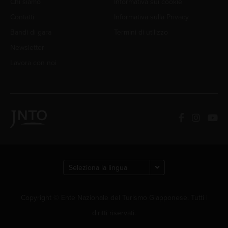
Chi siamo
Informativa sui cookie
Contatti
Informativa sulla Privacy
Bandi di gara
Termini di utilizzo
Newsletter
Lavora con noi
Copyright © Ente Nazionale del Turismo Giapponese. Tutti i
diritti riservati.