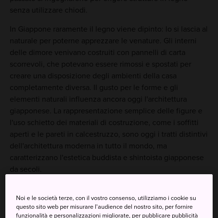
senza utilizzare chiodi.
In Giappone raramente il legno viene dipinto: lo si lascia al
naturale per poterne apprezzare le venature. Gli interni
delle dimore venivano costruiti con pannelli di carta
scorrevoli, che potevano essere rimossi e spostati per
creare una disposizione degli ambienti della casa
completamente diversa. Il gusto per le forme e gli
elementi naturali influenza ancora oggi l'architettura
giapponese. La rappresentazione semplice delle figure e
l'uso schietto dei materiali di costruzione, come i soffitti
aperti e le pareti in calcestruzzo, sono oggi i tratti distintivi
dell'architettura moderna in tutto il mondo, ma
caratterizzano l'estetica buddista e shintoista giapponese
da secoli.
Noi e le società terze, con il vostro consenso, utilizziamo i cookie su
questo sito web per misurare l'audience del nostro sito, per fornire
funzionalità e personalizzazioni migliorate, per pubblicare pubblicità