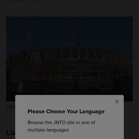
×
Lavori in corso: le Olimpiadi si avvicinano
Please Choose Your Language
Browse the JNTO site in one of
multiple languages
L'architettura giapponese dal