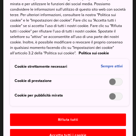
mirata e per utilizzare le funzioni dei social media. Possiamo
condividere le informazioni sull'utilizzo di questo sito web con società
terze. Per ulteriori informazioni, consultare la nostra "Politica sui
cookie" e le "Impostazioni dei cookie". Fare clic su "Accetta tutti i
cookie" se si accetta l'uso di tutti i nostri cookie. Fare clic su "Rifiuta
tutti i cookie" per rifiutare l'uso di tutti i nostri cookie. Spostate il
selettore su "attivo" se acconsentite all'uso di una parte dei nostri
cookie. Inoltre, è possibile modificare o revocare il proprio consenso
in qualsiasi momento facendo clic su "Impostazioni dei cookie"
all'articolo 3.2 della "Politica sui cookie".
Politica sui cookie
Cookie strettamente necessari
Sempre attivi
Nel Tempio di Zojoji, nel cuore della città, la tradizione è
Cookie di prestazione
più viva che mai
Cookie per pubblicità mirata
La religione e l'architettura della
spiritualità
Rifiuta tutti
La religione propria del Giappone è lo shintoismo, mentre
Accetta tutti i cookie