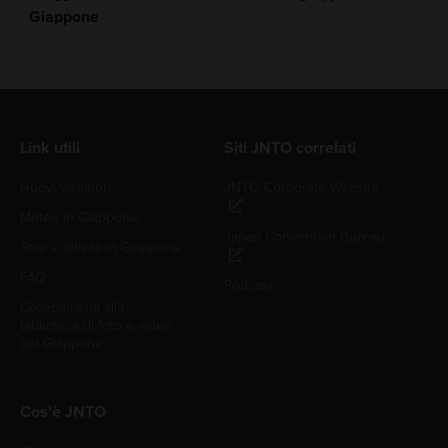
Giappone
Link utili
Siti JNTO correlati
Nuovi visitatori
JNTO Corporate Website
Meteo in Giappone
Japan Convention Bureau
Tour e attività in Giappone
FAQ
Podcast
Collegamenti alla
biblioteca di foto e video
del Giappone
Cos'è JNTO