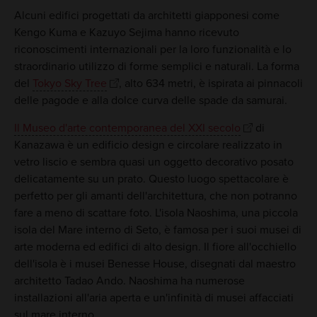
Alcuni edifici progettati da architetti giapponesi come
Kengo Kuma e Kazuyo Sejima hanno ricevuto
riconoscimenti internazionali per la loro funzionalità e lo
straordinario utilizzo di forme semplici e naturali. La forma
del
Tokyo Sky Tree
, alto 634 metri, è ispirata ai pinnacoli
delle pagode e alla dolce curva delle spade da samurai.
Il Museo d'arte contemporanea del XXI secolo
di
Kanazawa è un edificio design e circolare realizzato in
vetro liscio e sembra quasi un oggetto decorativo posato
delicatamente su un prato. Questo luogo spettacolare è
perfetto per gli amanti dell'architettura, che non potranno
fare a meno di scattare foto. L'isola Naoshima, una piccola
isola del Mare interno di Seto, è famosa per i suoi musei di
arte moderna ed edifici di alto design. Il fiore all'occhiello
dell'isola è i musei Benesse House, disegnati dal maestro
architetto Tadao Ando. Naoshima ha numerose
installazioni all'aria aperta e un'infinità di musei affacciati
sul mare interno.