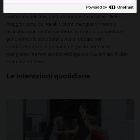
Tra ramen, udon, soba e tanto altro, il Giappone offre
moltissimi deliziosi piatti di noodle da provare. Nella
maggior parte dei locali i clienti mangiano i noodle
risucchiandoli rumorosamente. Si tratta di una pratica
generalmente accettata: evita di trattare con
condiscendenza le persone del posto per come
mangiano, ma non sentirti obbligato a risucchiare il cibo
come fanno loro.
Le interazioni quotidiane