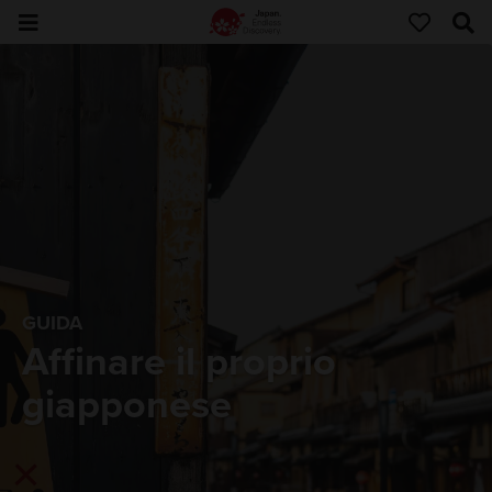
GUIDA
Affinare il proprio
giapponese