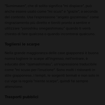
"Sumimasen", che di solito significa "mi dispiace", può
anche essere usato come "mi scusi" e "grazie", a seconda
del contesto. Usa l'espressione “arigato gozaimasu” come
ringraziamento più diretto e tieniti pronto a sentire e
utilizzare “yoroshiku onegaishimasu” quando ti verrà
chiesto di fare qualcosa o quando incontrerai qualcuno.
Togliersi le scarpe
Nella grande maggioranza delle case giapponesi è buona
norma togliere le scarpe all'ingresso; nell'entrare, è
educato dire “ojamashimasu”, un'espressione traducibile
come "mi scuso per l'irruzione". Sono molti i ristoranti in
stile giapponese, i templi, le sorgenti termali e non solo in
cui vige la regola "niente scarpe", quindi fai sempre
attenzione.
Trasporti pubblici