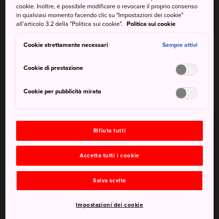
sedi delle varie catene di sushi e nei ristoranti con nastro
cookie. Inoltre, è possibile modificare o revocare il proprio consenso
in qualsiasi momento facendo clic su "Impostazioni dei cookie"
trasportatore, vengono praticate in modo più rilassato.
all'articolo 3.2 della "Politica sui cookie".
Politica sui cookie
I noodle
Cookie strettamente necessari
Sempre attivi
Cookie di prestazione
Cookie per pubblicità mirata
Rifiuta tutti
Accetta tutti i cookie
Salva scelte
Impostazioni dei cookie