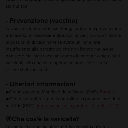
starnutisce.
- Prevenzione (vaccino)
La vaccinazione è efficace. Per garantire una prevenzione
efficace sono necessarie due dosi di vaccino. Considerate
la possibilità di vaccinarvi se avete un'immunità
insufficiente alla parotite poiché non l'avete mai avuta,
non siete mai stati vaccinati contro la parotite o siete stati
vaccinati solo una volta oppure se non siete sicuri di
essere stati vaccinati.
- Ulteriori informazioni
▶Organizzazione Mondiale della Sanità (OMS):
Parotite
▶Centri statunitensi per il controllo e la prevenzione delle
malattie (CDC):
Informazioni sulla parotite | Parotite | CDC
④Che cos'è la varicella?
La varicella è una malattia infettiva causata dal virus