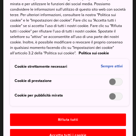
mirata e per utilizzare le funzioni dei social media. Possiamo
②Che cos'è la rosolia?
condividere le informazioni sull'utilizzo di questo sito web con società
terze. Per ulteriori informazioni, consultare la nostra "Politica sui
La rosolia è una malattia causata dall'infezione del virus
cookie" e le "Impostazioni dei cookie". Fare clic su "Accetta tutti i
cookie" se si accetta l'uso di tutti i nostri cookie. Fare clic su "Rifiuta
della rosolia. Si trasmette toccando un paziente o inalando
tutti i cookie" per rifiutare l'uso di tutti i nostri cookie. Spostate il
il virus che si sparge nell'aria quando un paziente tossisce
selettore su "attivo" se acconsentite all'uso di una parte dei nostri
o starnutisce. La rosolia è caratterizzata da febbre, rash
cookie. Inoltre, è possibile modificare o revocare il proprio consenso
in qualsiasi momento facendo clic su "Impostazioni dei cookie"
cutaneo e ingrossamento dei linfonodi. Circa il 15-30%
all'articolo 3.2 della "Politica sui cookie".
Politica sui cookie
delle persone infette non presenta sintomi.
Cookie strettamente necessari
Sempre attivi
- Prevenzione (vaccino)
La vaccinazione è efficace. Se una donna incinta viene
Cookie di prestazione
infettata dal virus della rosolia nelle prime fasi della
gravidanza, il bambino può nascere con sordità, cataratta,
Cookie per pubblicità mirata
malattie cardiache, ecc.
Considerate la possibilità di vaccinarvi se avete
un'immunità insufficiente alla rosolia poiché non l'avete
Rifiuta tutti
mai avuta, non siete mai stati vaccinati contro la rosolia o
siete stati vaccinati solo una volta oppure se non siete
Accetta tutti i cookie