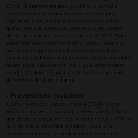
CoV-2). Si trasmette inalando goccioline o particelle
ancora più piccole, chiamate aerosol, che vengono
espulse dalla bocca o dal naso di una persona infetta
quando tossisce, starnutisce, parla, ecc. o per contatto
diretto con gli occhi, il naso o la bocca. La COVID-19 può
essere trasmessa anche toccando gli occhi, il naso o la
bocca con un oggetto o un dito contaminato dal virus. Il
virus muta e si diffonde ripetutamente. I sintomi includono
febbre, tosse, naso che cola, mal di gola, affaticamento,
mal di testa, dolori articolari, dolori muscolari, anomalie
dell'olfatto o del gusto e diarrea.
- Prevenzione (vaccino)
È stato rilevato che i vaccini contro la COVID-19 sono
efficaci in una certa misura nella prevenzione di malattie
gravi (ricovero ospedaliero, ecc.) e morte dovute a COVID-
19. Altre misure preventive includono l'uso di una
mascherina medica, l'igiene delle mani e una corretta