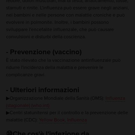
febbre, dolori muscolari, mal di testa, affaticamento, tosse,
starnuti e rinite. L'influenza può essere grave negli anziani,
nei bambini e nelle persone con malattie croniche e può
evolvere in polmonite. Inoltre, i bambini possono
sviluppare l'encefalite influenzale, che può causare
convulsioni e disturbi della coscienza.
- Prevenzione (vaccino)
È stato rilevato che la vaccinazione antinfluenzale può
ridurre l'incidenza della malattia e prevenire le
complicanze gravi.
- Ulteriori informazioni
▶Organizzazione Mondiale della Sanità (OMS):
Influenza
(stagionale) (who.int)
▶Centri statunitensi per il controllo e la prevenzione delle
malattie (CDC):
Yellow Book, Influenza
⑩Che cos'è l'infezione da