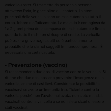
varicella-zoster. Si trasmette da persona a persona
attraverso l'aria, le goccioline e il contatto. I sintomi
principali della varicella sono un rash cutaneo su tutto il
corpo, febbre e affaticamento. La malattia è contagiosa da
1 a 2 giorni prima della comparsa del rash cutaneo e fino a
quando tutto il rash non si ricopre di croste. La varicella
può essere grave negli adulti ed è particolarmente
probabile che lo sia nei soggetti immunocompromessi. È
necessaria una certa cautela.
- Prevenzione (vaccino)
Si raccomandano due dosi di vaccino contro la varicella. Si
ritiene che due dosi possano prevenire l'insorgenza della
varicella, anche di casi lievi. Considerate la possibilità di
vaccinarvi se avete un'immunità insufficiente contro la
varicella perché non l'avete mai avuta, non siete mai stati
vaccinati contro la varicella o se non siete sicuri di essere
stati vaccinati.