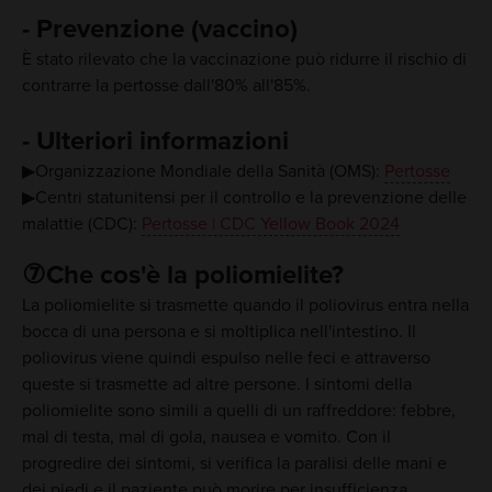
- Prevenzione (vaccino)
È stato rilevato che la vaccinazione può ridurre il rischio di
contrarre la pertosse dall'80% all'85%.
- Ulteriori informazioni
▶Organizzazione Mondiale della Sanità (OMS):
Pertosse
▶Centri statunitensi per il controllo e la prevenzione delle
malattie (CDC):
Pertosse | CDC Yellow Book 2024
⑦Che cos'è la poliomielite?
La poliomielite si trasmette quando il poliovirus entra nella
bocca di una persona e si moltiplica nell'intestino. Il
poliovirus viene quindi espulso nelle feci e attraverso
queste si trasmette ad altre persone. I sintomi della
poliomielite sono simili a quelli di un raffreddore: febbre,
mal di testa, mal di gola, nausea e vomito. Con il
progredire dei sintomi, si verifica la paralisi delle mani e
dei piedi e il paziente può morire per insufficienza