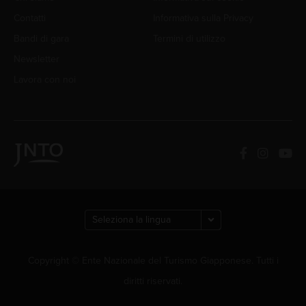
Contatti
Informativa sulla Privacy
Bandi di gara
Termini di utilizzo
Newsletter
Lavora con noi
Copyright © Ente Nazionale del Turismo Giapponese. Tutti i
diritti riservati.