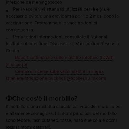
Infezione da meningococco
⁎ Per i vaccini vivi attenuati utilizzati per (1) e (4), è
necessario evitare una gravidanza per 1 o 2 mesi dopo la
vaccinazione. Programmate le vaccinazioni di
conseguenza.
⁎ Per ulteriori informazioni, consultate il National
Institute of Infectious Diseases e il Vaccination Research
Center.
Report settimanale sulle malattie infettive (IDWR)
(niid.go.jp)
Centro di ricerca sulle vaccinazioni in lingua
straniera/fondazione pubblica (yoboseshu-rc.com)
①Che cos'è il morbillo?
Il morbillo è una malattia causata dal virus del morbillo ed
è altamente contagiosa. I sintomi principali del morbillo
sono febbre, rash cutaneo, tosse, naso che cola e occhi
rossi (sintomi catarrali).