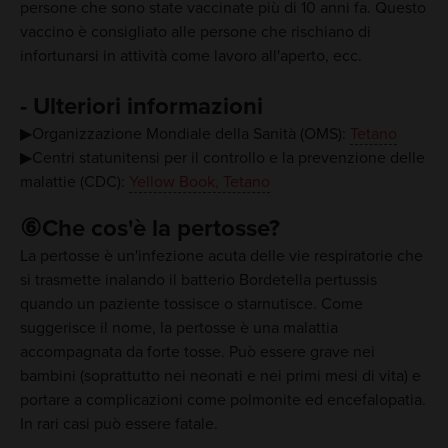
persone che sono state vaccinate più di 10 anni fa. Questo
vaccino è consigliato alle persone che rischiano di
infortunarsi in attività come lavoro all'aperto, ecc.
- Ulteriori informazioni
▶Organizzazione Mondiale della Sanità (OMS):
Tetano
▶Centri statunitensi per il controllo e la prevenzione delle
malattie (CDC):
Yellow Book, Tetano
⑥Che cos'è la pertosse?
La pertosse è un'infezione acuta delle vie respiratorie che
si trasmette inalando il batterio Bordetella pertussis
quando un paziente tossisce o starnutisce. Come
suggerisce il nome, la pertosse è una malattia
accompagnata da forte tosse. Può essere grave nei
bambini (soprattutto nei neonati e nei primi mesi di vita) e
portare a complicazioni come polmonite ed encefalopatia.
In rari casi può essere fatale.