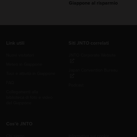
Giappone al risparmio
Link utili
Siti JNTO correlati
Nuovi visitatori
JNTO Corporate Website
Meteo in Giappone
Japan Convention Bureau
Tour e attività in Giappone
FAQ
Podcast
Collegamenti alla
biblioteca di foto e video
del Giappone
Cos'è JNTO
Chi siamo
Informativa sui cookie