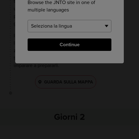
trovare anche i funghi e frutti di akebie, frutto di
Browse the JNTO site in one of
una pianta rampicante che può essere cotta in
multiple languages
padella o servita con il miso. Portali a casa e
gusta una specialità locale con i tuoi ospiti.
Indipendentemente dalla stagione, non perdere
l'opportunità di preparare la soba a partire da
Continue
zero.
La Prefettura di Yamagata
è la patria dei
tagliolini di soba, e a Nishikawa-machi puoi
imparare a prepararli.
GUARDA SULLA MAPPA
Giorni 2