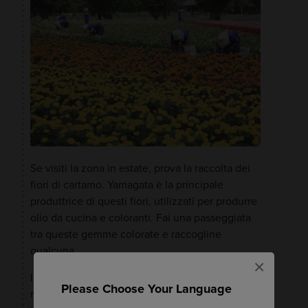
Se visiti la zona in estate, prova la raccolta dei
fiori di cartamo. Yamagata è la principale
produttrice di questi fiori, utilizzati per produrre
olio da cucina e coloranti. Fai una passeggiata
tra queste gemme colorate e raccogline
qualcuna.
×
In autunno, potrai raccogliere verdure sulle
Please Choose Your Language
montagne della zona. In questo periodo potrai