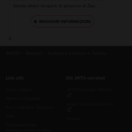
famosi alberi ricoperti di ghiaccio di Zao.
MAGGIORI INFORMAZIONI
INICIO
Itinerari
Cultura e amicizia a Tohoku
Link utili
Siti JNTO correlati
Nuovi visitatori
JNTO Corporate Website
Meteo in Giappone
Japan Convention Bureau
Tour e attività in Giappone
FAQ
Podcast
Collegamenti alla
biblioteca di foto e video