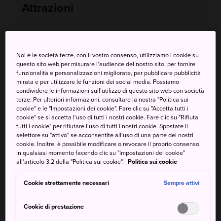
Attrazioni
Imparare a preparare i noodle soba da zero
Noi e le società terze, con il vostro consenso, utilizziamo i cookie su
Vivere appieno il Monte Gassan con le sue
questo sito web per misurare l'audience del nostro sito, per fornire
sorgenti termali
funzionalità e personalizzazioni migliorate, per pubblicare pubblicità
mirata e per utilizzare le funzioni dei social media. Possiamo
Brindare in compagnia con un bicchiere di birra
condividere le informazioni sull'utilizzo di questo sito web con società
terze. Per ulteriori informazioni, consultare la nostra "Politica sui
locale
cookie" e le "Impostazioni dei cookie". Fare clic su "Accetta tutti i
cookie" se si accetta l'uso di tutti i nostri cookie. Fare clic su "Rifiuta
tutti i cookie" per rifiutare l'uso di tutti i nostri cookie. Spostate il
selettore su "attivo" se acconsentite all'uso di una parte dei nostri
cookie. Inoltre, è possibile modificare o revocare il proprio consenso
Come arrivare
in qualsiasi momento facendo clic su "Impostazioni dei cookie"
all'articolo 3.2 della "Politica sui cookie".
Politica sui cookie
Cookie strettamente necessari
Da Tokyo:
3 ore e 30 minuti
Sempre attivi
Cookie di prestazione