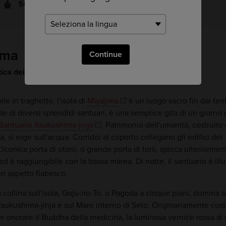
50 minuti
ima
Continue
tica dei santuari di Hiroshima
le in traghetto, l'isola di
Miyajima
è un luogo sacro fin dai tem
de di diversi splendidi santuari, è una semplice gita di un giorno
Santuario Itsukushima-jinja
, Patrimonio dell'umanità, costruito 
a, si erge sull'acqua. Corridoi al coperto collegano gli edifici del
L'iconica porta di otorii, o grande porta di torii, spicca ulteriormen
 ed è raggiungibile con la bassa marea. Di notte, il santuario è il
n aspetto fiabesco.
la collina sull'isola, Goju-no-To, o Pagoda a cinque piani, domina s
tsukushima-jinja e sul Mare interno di Seto. Originariamente cost
r onorare il Buddha della medicina, la luminosa vernice rossa al