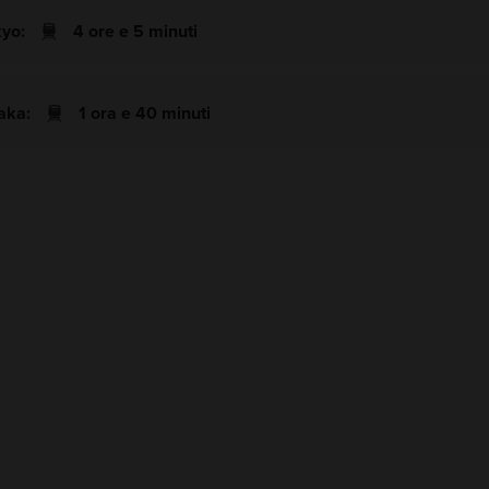
yo:
4 ore e 5 minuti
aka:
1 ora e 40 minuti