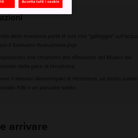
tti
Accetta tutti i cookie
razioni
vista della maestosa porta di torii che "galleggia" sull'acqu
sso il Santuario Itsukushima-jinja
esposizioni che chiamano alla riflessione del Museo del
oriale della pace di Hiroshima
vare il famoso okonomiyaki di Hiroshima, un ibrido sosta
 noodle fritti e un pancake salato
 arrivare