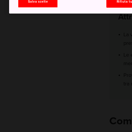
Salva scelte
Rifiuta tu
Att
La 
pre
Le 
mem
Pro
tra
Come