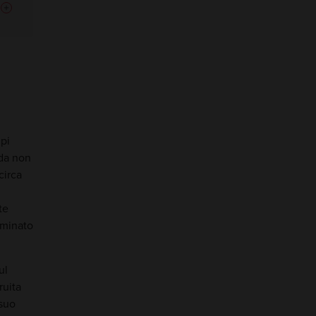
pi
 da non
circa
te
luminato
ul
ruita
 suo