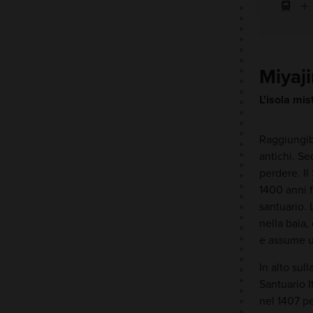
Miyaj
L'isola mis
Raggiungibi
antichi. Se
perdere. Il
1400 anni f
santuario. 
nella baia,
e assume u
In alto sul
Santuario I
nel 1407 pe