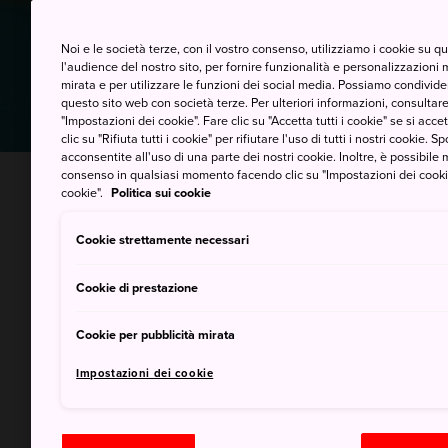
Noi e le società terze, con il vostro consenso, utilizziamo i cookie su 
l'audience del nostro sito, per fornire funzionalità e personalizzazioni 
mirata e per utilizzare le funzioni dei social media. Possiamo condividere
questo sito web con società terze. Per ulteriori informazioni, consultare 
"Impostazioni dei cookie". Fare clic su "Accetta tutti i cookie" se si accett
clic su "Rifiuta tutti i cookie" per rifiutare l'uso di tutti i nostri cookie. S
acconsentite all'uso di una parte dei nostri cookie. Inoltre, è possibile 
consenso in qualsiasi momento facendo clic su "Impostazioni dei cookie" 
cookie".
Politica sui cookie
Dura
Cookie strettamente necessari
Cookie di prestazione
Scopri
Cookie per pubblicità mirata
Vai a Hiro
Dall'atmos
Impostazioni dei cookie
bellezza 
indimentic