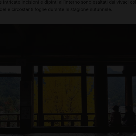
 intricate incisioni e dipinti all'interno sono esaltati dai vivaci col
 delle circostanti foglie durante la stagione autunnale.