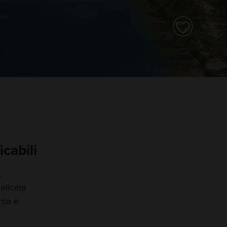
cabili
.
elicata
nte e