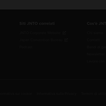
Siti JNTO correlati
Cos'è JN
JNTO Corporate Website
Chi siamo
Japan Convention Bureau
Contatti
Podcast
Bandi di ga
Newsletter
Lavora con 
formativa sui cookie
Informativa sulla Privacy
Termini di utili