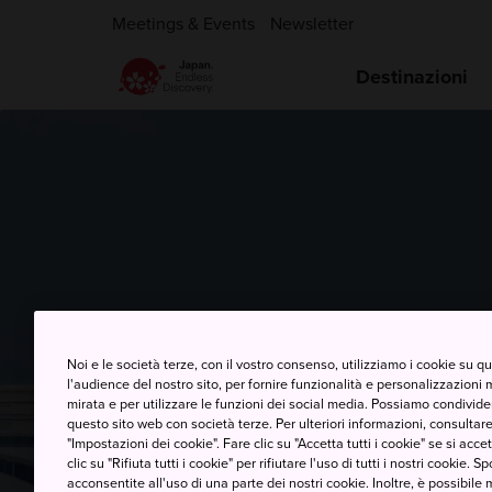
Meetings & Events
Newsletter
Destinazioni
Aeroporto di F
Noi e le società terze, con il vostro consenso, utilizziamo i cookie su 
l'audience del nostro sito, per fornire funzionalità e personalizzazioni 
mirata e per utilizzare le funzioni dei social media. Possiamo condividere
questo sito web con società terze. Per ulteriori informazioni, consultare 
"Impostazioni dei cookie". Fare clic su "Accetta tutti i cookie" se si accett
clic su "Rifiuta tutti i cookie" per rifiutare l'uso di tutti i nostri cookie. S
acconsentite all'uso di una parte dei nostri cookie. Inoltre, è possibile 