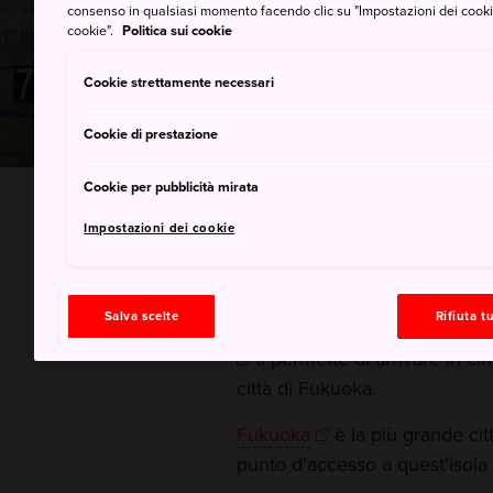
consenso in qualsiasi momento facendo clic su "Impostazioni dei cookie" 
cookie".
Politica sui cookie
Cookie strettamente necessari
Cookie di prestazione
Cookie per pubblicità mirata
INICIO
Un aiuto per pianificare il viaggio
Acce
Impostazioni dei cookie
Salva scelte
Rifiuta tu
Una volta ritirati i bagagli, ##
ti permette di arrivare in ci
città di Fukuoka.
Fukuoka
è la più grande cit
punto d'accesso a quest'isola