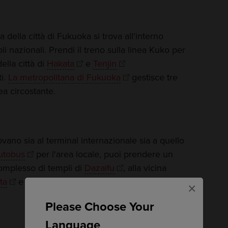
 della città di Fukuoka si trova all'interno
oli nazionali. Prendi il treno sulla linea Kuko per
della città di
Hakata
e
Tenjin
ti.
La metropolitana di Fukuoka
gestisce tre
ea circostante.
ovano sia al terminal internazionale sia a quello
autobus
per l'area locale, puoi prendere un
complesso di templi di
Dazaifu
, alla vicina
ta
e alle prefetture più lontane di
Saga
,
×
Please Choose Your
Language