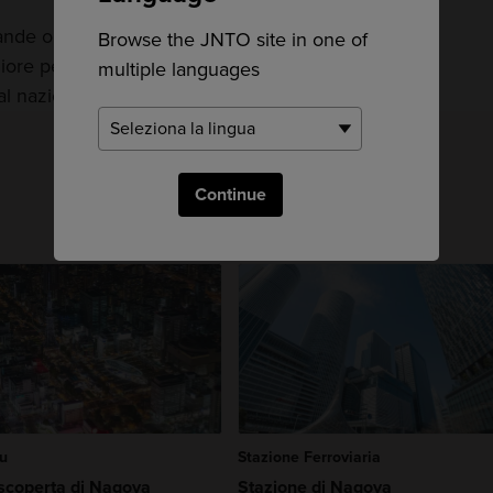
rande o con bambini,
prendere un taxi
Browse the JNTO site in one of
liore per raggiungere Fukuoka. I parcheggi dei
multiple languages
al nazionali che in quelli internazionali.
Continue
u
Stazione Ferroviaria
 scoperta di Nagoya
Stazione di Nagoya