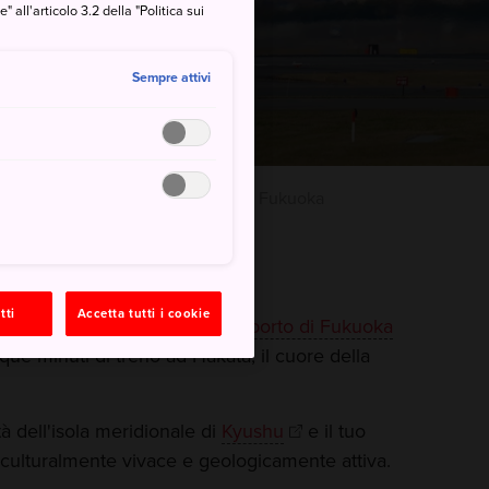
all'articolo 3.2 della "Politica sui
Sempre attivi
sso agli aeroporti
Aeroporto di Fukuoka
tti
Accetta tutti i cookie
 la posizione centrale dell'
aeroporto di Fukuoka
nque minuti di treno ad Hakata, il cuore della
tà dell'isola meridionale di
Kyushu
e il tuo
 culturalmente vivace e geologicamente attiva.