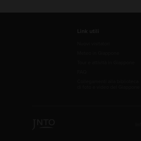
Link utili
Nuovi visitatori
Meteo in Giappone
Tour e attività in Giappone
FAQ
Collegamenti alla biblioteca
di foto e video del Giappone
In