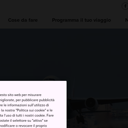
Cose da fare
Programma il tuo viaggio
ukuoka
questo sito web per misurare
migliorate, per pubblicare pubblicità
 le informazioni sull'utilizzo di
la nostra "Politica sui cookie" e le
a l'uso di tutti i nostri cookie. Fare
postate il selettore su "attivo" se
modificare o revocare il proprio