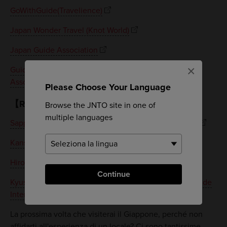
GoWithGuide(Travelience)
Japan Wonder Travel (Knot World)
Japan Guide Association
×
Guide Interpreting & Communication Skill Studies
Association
Please Choose Your Language
【Regionale】
Browse the JNTO site in one of
multiple languages
Sapporo & Hokkaido Concierge center (J ECO TOUR)
Kansai Interpreter & Guide Association
Hiroshima Interpreter & Guide Association
Continue
Kyushu Association of Interpreters, Translators and Guide
Interpreters
La prossima volta che visiterai il Giappone, perché non
affidarti all'esperienza di un locale? Ci sono tantissime