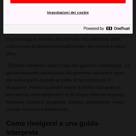
zona. Naturalmente, puoi stare certo di avere una guida
appassionata che sa di cosa parla. Il suo entusiasmo e la
Impostazioni dei cookie
sua esperienza sul campo ti permetteranno di sfruttare al
meglio il tuo viaggio. Alcune guide hanno addirittura
organizzato dei tour unici dedicati a ogni possibile aspetto
che ti venga in mente: dal cibo alla vita notturna, dalla
cultura pop al patrimonio tradizionale, alla natura e tanto
altro.
【Guida-interprete autorizzata dal governo nazionale】 Le
guide-interpreti autorizzate dal governo nazionale sono
dei veri esperti quando si tratta di far conoscere il
Giappone. Hanno superato esami a livello nazionale e i
loro servizi sono disponibili in 10 lingue diverse (inglese,
francese, tedesco, spagnolo, italiano, portoghese, russo,
cinese, coreano e tailandese).
Come rivolgersi a una guida-
interprete