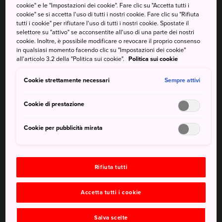
cookie" e le "Impostazioni dei cookie". Fare clic su "Accetta tutti i
e dell'informazione, vedendo e facendo tutto proprio
cookie" se si accetta l'uso di tutti i nostri cookie. Fare clic su "Rifiuta
come farebbe un locale. Questo è il modo migliore per
tutti i cookie" per rifiutare l'uso di tutti i nostri cookie. Spostate il
vivere il Giappone, in maniera intensa e in modo
selettore su "attivo" se acconsentite all'uso di una parte dei nostri
cookie. Inoltre, è possibile modificare o revocare il proprio consenso
completamente diverso.
in qualsiasi momento facendo clic su "Impostazioni dei cookie"
all'articolo 3.2 della "Politica sui cookie".
Politica sui cookie
Scopri come contattare la tua guida-interprete autorizzata
e preparati a scoprire un nuovo mondo fatto di cultura,
Cookie strettamente necessari
Sempre attivi
tradizione e fascino giapponese nella tua lingua madre.
Cookie di prestazione
Guide-interpreti ufficiali
autorizzate: Come funziona in
Cookie per pubblicità mirata
Giappone
Grazie a una guida preparata, potrai fare dei tour che ti
Rifiuta tutti
permetteranno di scoprire in profondità tradizione, cultura,
usanze moderne e moda del Giappone.
Accetta tutti i cookie
Impara molto di più di quanto potresti fare da solo
viaggiando con qualcuno del posto e che conosce la
Salva scelte