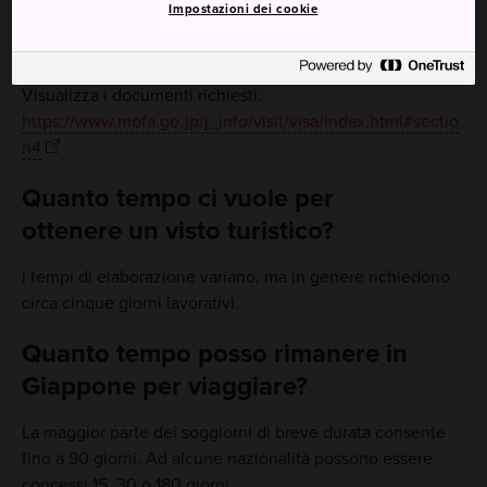
Impostazioni dei cookie
- Foto recente
- Conferma della prenotazione dell'alloggio o itinerario
- Prova di fondi sufficienti per coprire il viaggio
Visualizza i documenti richiesti:
https://www.mofa.go.jp/j_info/visit/visa/index.html#sectio
n4
Quanto tempo ci vuole per
ottenere un visto turistico?
I tempi di elaborazione variano, ma in genere richiedono
circa cinque giorni lavorativi.
Quanto tempo posso rimanere in
Giappone per viaggiare?
La maggior parte dei soggiorni di breve durata consente
fino a 90 giorni. Ad alcune nazionalità possono essere
concessi 15, 30 o 180 giorni.