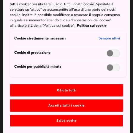
tutti i cookie" per rifiutare l'uso di tutti i nostri cookie. Spostate il
Voglio visitare il Giappone. Ho
selettore su "attivo" se acconsentite all'uso di una parte dei nostri
cookie. Inoltre, è possibile modificare o revocare il proprio consenso
bisogno di un visto?
in qualsiasi momento facendo clic su "Impostazioni dei cookie"
all'articolo 3.2 della "Politica sui cookie".
Politica sui cookie
Tutti i visitatori stranieri devono essere in possesso di un
passaporto valido. I titolari di passaporto di alcuni paesi (e
Cookie strettamente necessari
Sempre attivi
alcune regioni) non hanno bisogno di visto se il loro
soggiorno in Giappone è di 90 giorni o meno e svolgono
Cookie di prestazione
solo attività turistiche. Si prega di consultare l'Elenco dei
Paesi e delle Regioni che hanno accordi di esenzione dal
Cookie per pubblicità mirata
visto con il Giappone:
https://www.mofa.go.jp/j_info/visit/visa/short/novisa.html
Rifiuta tutti
Quali altri documenti sono richiesti
Accetta tutti i cookie
per ottenere un visto turistico?
A seconda delle circostanze, potresti aver bisogno di:
Salva scelte
- Modulo di richiesta del visto
- Passaporto valido