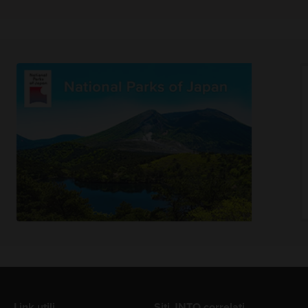
Link utili
Siti JNTO correlati