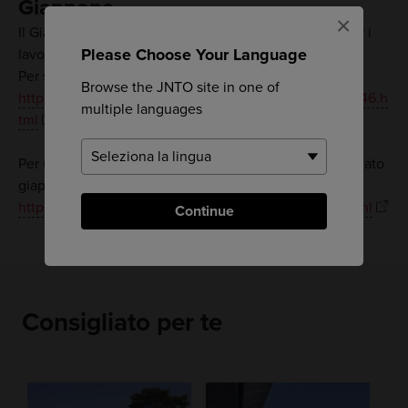
Giappone
×
Il Giappone offre ora un visto per
nomadi
digitali per i
Please Choose Your Language
lavoratori da remoto internazionali.
Per saperne di più sul visto per nomadi digitali:
Browse the JNTO site in one of
https://www.mofa.go.jp/ca/fna/pagewe_000001_00046.h
multiple languages
tml
Per ulteriori domande, contatta l'ambasciata o il consolato
giapponese nel tuo paese di residenza:
https://www.mofa.go.jp/about/emb_cons/mofaserv.html
Continue
Consigliato per te