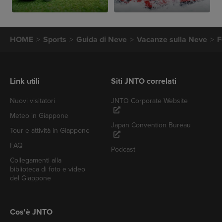
HOME
Sports
Guida di Neve
Vacanze sulla Neve
F
Link utili
Siti JNTO correlati
Nuovi visitatori
JNTO Corporate Website
Meteo in Giappone
Japan Convention Bureau
Tour e attività in Giappone
FAQ
Podcast
Collegamenti alla
biblioteca di foto e video
del Giappone
Cos'è JNTO