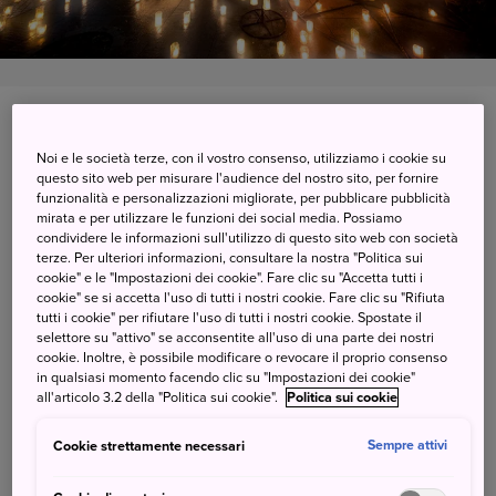
Karuizawa-machi-cho, Nagano
Noi e le società terze, con il vostro consenso, utilizziamo i cookie su
Visualizzare su Google Maps
questo sito web per misurare l'audience del nostro sito, per fornire
funzionalità e personalizzazioni migliorate, per pubblicare pubblicità
Ricevere informazioni del traffico
mirata e per utilizzare le funzioni dei social media. Possiamo
condividere le informazioni sull'utilizzo di questo sito web con società
terze. Per ulteriori informazioni, consultare la nostra "Politica sui
cookie" e le "Impostazioni dei cookie". Fare clic su "Accetta tutti i
cookie" se si accetta l'uso di tutti i nostri cookie. Fare clic su "Rifiuta
Assapora lo spirito natalizio a
tutti i cookie" per rifiutare l'uso di tutti i nostri cookie. Spostate il
selettore su "attivo" se acconsentite all'uso di una parte dei nostri
Karuizawa
cookie. Inoltre, è possibile modificare o revocare il proprio consenso
in qualsiasi momento facendo clic su "Impostazioni dei cookie"
all'articolo 3.2 della "Politica sui cookie".
Politica sui cookie
Karuizawa è una meta apprezzata dagli abitanti di Tokyo
per sfuggire al caldo estivo, ma la sua bellezza invernale è
Cookie strettamente necessari
Sempre attivi
altrettanto irresistibile. Il Festival invernale di Karuizawa
vede la città ricoperta di luci scintillanti che creano