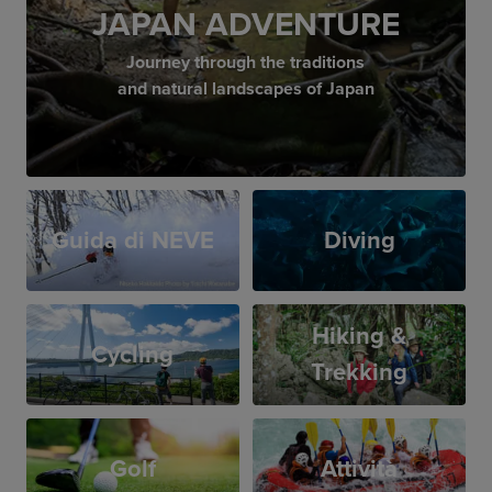
JAPAN ADVENTURE
Journey through the traditions
and natural landscapes of Japan
Guida di NEVE
Diving
Hiking &
Cycling
Trekking
Golf
Attività