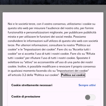
Shiga, Suwa-shi, Nagano-ken
Noi e le società terze, con il vostro consenso, utilizziamo i cookie su
questo sito web per misurare l'audience del nostro sito, per fornire
Visualizzare su Google Maps
funzionalità e personalizzazioni migliorate, per pubblicare pubblicità
mirata e per utilizzare le funzioni dei social media. Possiamo
Ricevere informazioni del traffico
condividere le informazioni sull'utilizzo di questo sito web con società
terze. Per ulteriori informazioni, consultare la nostra "Politica sui
cookie" e le "Impostazioni dei cookie". Fare clic su "Accetta tutti i
cookie" se si accetta l'uso di tutti i nostri cookie. Fare clic su "Rifiuta
A glittering, crystalline forest on
tutti i cookie" per rifiutare l'uso di tutti i nostri cookie. Spostate il
selettore su "attivo" se acconsentite all'uso di una parte dei nostri
Mt. Kirigamine
cookie. Inoltre, è possibile modificare o revocare il proprio consenso
in qualsiasi momento facendo clic su "Impostazioni dei cookie"
all'articolo 3.2 della "Politica sui cookie".
Politica sui cookie
In the highlands of Nagano's Mt. Kirigamine, visitors can
Cookie strettamente necessari
Sempre attivi
enter a crystalline wonderland of Japanese larch trees
covered in hard rime ice. This ice layers over the
Cookie di prestazione
evergreen foliage, building up a hard coating that turns
the entire tree white like a painted statue. In addition to