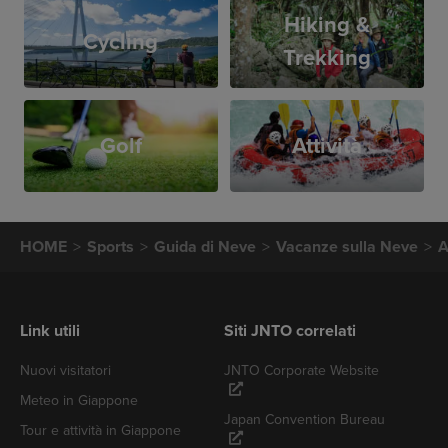
Hiking &
Cycling
Trekking
Golf
Attività
HOME
Sports
Guida di Neve
Vacanze sulla Neve
A
Link utili
Siti JNTO correlati
Nuovi visitatori
JNTO Corporate Website
Meteo in Giappone
Japan Convention Bureau
Tour e attività in Giappone