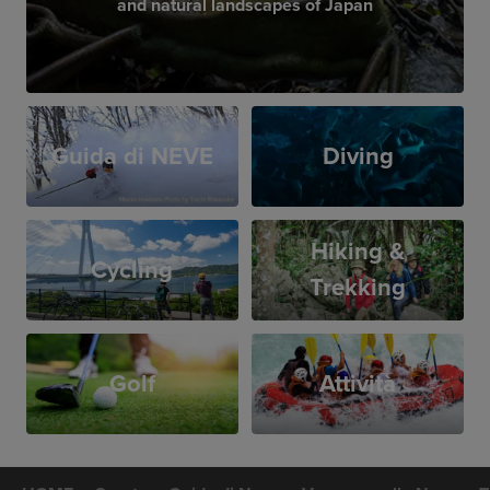
and natural landscapes of Japan
Guida di NEVE
Diving
Hiking &
Cycling
Trekking
Golf
Attività