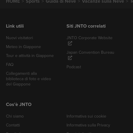
HOME
Sports
Guida di Neve
Vacanze sulla Neve
T
Link utili
Siti JNTO correlati
Nuovi visitatori
JNTO Corporate Website
Meteo in Giappone
Japan Convention Bureau
Tour e attività in Giappone
FAQ
Podcast
Collegamenti alla
biblioteca di foto e video
del Giappone
Cos'è JNTO
Chi siamo
Informativa sui cookie
Contatti
Informativa sulla Privacy