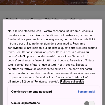
Tokachigawa Onsen, Otofuke-cho, Kato-gun,
Hokkaido
Noi e le società terze, con il vostro consenso, utilizziamo i cookie su
questo sito web per misurare l'audience del nostro sito, per fornire
Visualizzare su Google Maps
funzionalità e personalizzazioni migliorate, per pubblicare pubblicità
mirata e per utilizzare le funzioni dei social media. Possiamo
Ricevere informazioni del traffico
condividere le informazioni sull'utilizzo di questo sito web con società
terze. Per ulteriori informazioni, consultare la nostra "Politica sui
cookie" e le "Impostazioni dei cookie". Fare clic su "Accetta tutti i
cookie" se si accetta l'uso di tutti i nostri cookie. Fare clic su "Rifiuta
Una cittadina termale nel cuore
tutti i cookie" per rifiutare l'uso di tutti i nostri cookie. Spostate il
selettore su "attivo" se acconsentite all'uso di una parte dei nostri
del paese delle nevi
cookie. Inoltre, è possibile modificare o revocare il proprio consenso
in qualsiasi momento facendo clic su "Impostazioni dei cookie"
all'articolo 3.2 della "Politica sui cookie".
Politica sui cookie
Tokachigawa Onsen è celebre soprattutto per la
portentosa acqua termale "moor", ricca di torba, minerali e
Cookie strettamente necessari
Sempre attivi
sedimenti con numerosi effetti benefici per la salute e per
mantenere una pelle liscia e morbida. Si dice che l'acqua
Cookie di prestazione