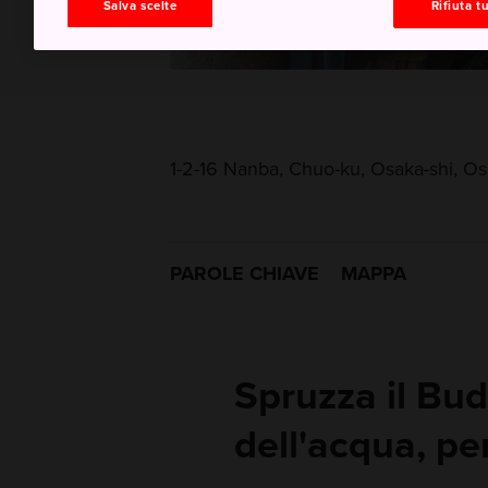
Salva scelte
Rifiuta tu
1-2-16 Nanba, Chuo-ku, Osaka-shi, Os
PAROLE CHIAVE
MAPPA
Spruzza il Bu
dell'acqua, pe