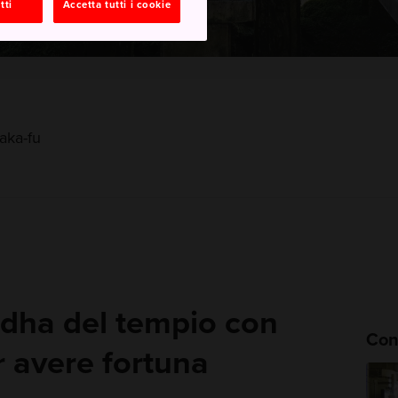
tti
Accetta tutti i cookie
aka-fu
ddha del tempio con
Cons
r avere fortuna