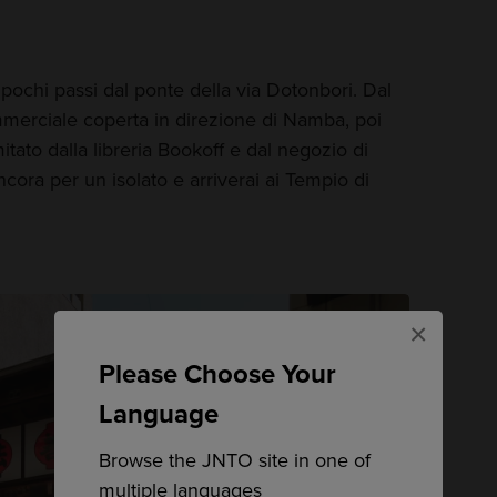
 pochi passi dal ponte della via Dotonbori. Dal
ommerciale coperta in direzione di Namba, poi
imitato dalla libreria Bookoff e dal negozio di
ra per un isolato e arriverai ai Tempio di
×
Please Choose Your
Language
Browse the JNTO site in one of
multiple languages