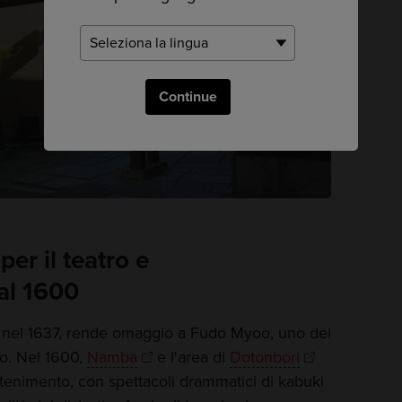
Continue
per il teatro e
dal 1600
to nel 1637, rende omaggio a Fudo Myoo, uno dei
o. Nel 1600,
Namba
e l'area di
Dotonbori
ttenimento, con spettacoli drammatici di kabuki