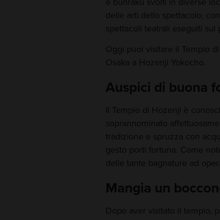
e bunraku svolti in diverse loc
delle arti dello spettacolo, con
spettacoli teatrali eseguiti sul
Oggi puoi visitare il Tempio di
Osaka a Hozenji Yokocho.
Auspici di buona f
Il Tempio di Hozenji è conosci
soprannominato affettuosamen
tradizione e spruzza con acqu
gesto porti fortuna. Come noter
delle tante bagnature ad opera 
Mangia un boccon
Dopo aver visitato il tempio, p