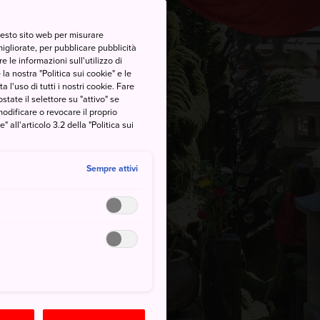
questo sito web per misurare
migliorate, per pubblicare pubblicità
 le informazioni sull'utilizzo di
la nostra "Politica sui cookie" e le
a l'uso di tutti i nostri cookie. Fare
postate il selettore su "attivo" se
modificare o revocare il proprio
all'articolo 3.2 della "Politica sui
Sempre attivi