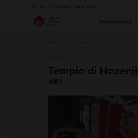
Meetings & Events
Newsletter
Destinazioni
Kansai
Osaka
Namba
Tempio di Hozenji
Storia
Tempio di Hozenji
法善寺