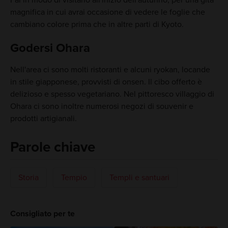
Fai in modo di visitarlo all'inizio dell'autunno, per una gita
magnifica in cui avrai occasione di vedere le foglie che
cambiano colore prima che in altre parti di Kyoto.
Godersi Ohara
Nell'area ci sono molti ristoranti e alcuni ryokan, locande
in stile giapponese, provvisti di onsen. Il cibo offerto è
delizioso e spesso vegetariano. Nel pittoresco villaggio di
Ohara ci sono inoltre numerosi negozi di souvenir e
prodotti artigianali.
Parole chiave
Storia
Tempio
Templi e santuari
Consigliato per te