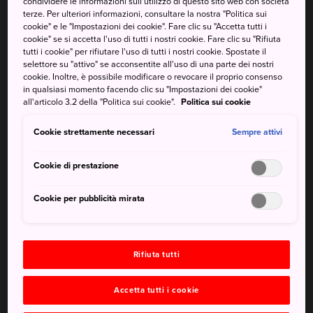
condividere le informazioni sull'utilizzo di questo sito web con società
suo ambiente rurale offre un'oasi di pace dall'animata città
terze. Per ulteriori informazioni, consultare la nostra "Politica sui
sottostante.
cookie" e le "Impostazioni dei cookie". Fare clic su "Accetta tutti i
cookie" se si accetta l'uso di tutti i nostri cookie. Fare clic su "Rifiuta
tutti i cookie" per rifiutare l'uso di tutti i nostri cookie. Spostate il
Come arrivare
selettore su "attivo" se acconsentite all'uso di una parte dei nostri
cookie. Inoltre, è possibile modificare o revocare il proprio consenso
Il Jakkoin si trova a nord di Kyoto ed è raggiungibile in
in qualsiasi momento facendo clic su "Impostazioni dei cookie"
all'articolo 3.2 della "Politica sui cookie".
Politica sui cookie
treno dalla
stazione di Kyoto
e poi in autobus e a piedi o
in taxi.
Cookie strettamente necessari
Sempre attivi
Per arrivare a
Ohara
dalla
stazione di Kyoto
, prendi la
Cookie di prestazione
linea Keihan fino alla stazione di Demachiyanagi. Quindi,
puoi prendere l'autobus 17 fino a Ohara. Il tragitto dura 40
Cookie per pubblicità mirata
minuti. Da lì, dovrai camminare circa 15 minuti in direzione
ovest fino al Jakkoin.
Rifiuta tutti
Accetta tutti i cookie