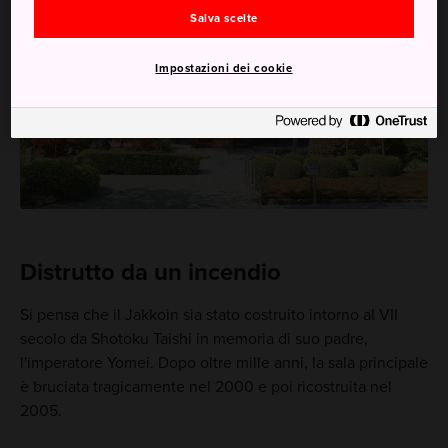
Salva scelte
Impostazioni dei cookie
Distrutto da un incendio
Si pensa che il Jakkoin sia stato costruito intorno al VII
secolo da Shotoku Taishi in memoria di suo padre,
l'imperatore Yomei. Dopo oltre mille anni, la sala principale
è bruciata tragicamente nel 2000 e poi ricostruita nel
2005.