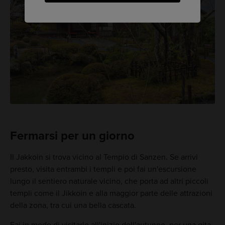
Fermarsi per un giorno
Il Jakkoin si trova vicino al Tempio di Sanzen. Se arrivi
presto, visita entrambi i templi e poi fai un'escursione
lungo il sentiero naturale vicino, che porta ad altri piccoli
templi come il Jikkoin e alla maggior parte delle attrazioni
della zona, tra cui una bella cascata.