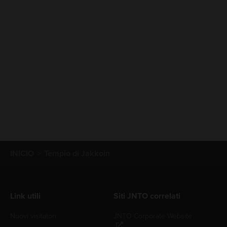
INICIO
Tempio di Jakkoin
Link utili
Siti JNTO correlati
Nuovi visitatori
JNTO Corporate Website