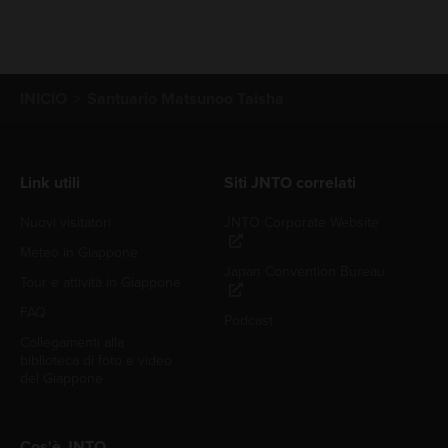
INICIO
Santuario Matsunoo Taisha
Link utili
Siti JNTO correlati
Nuovi visitatori
JNTO Corporate Website
Meteo in Giappone
Japan Convention Bureau
Tour e attività in Giappone
FAQ
Podcast
Collegamenti alla
biblioteca di foto e video
del Giappone
Cos'è JNTO