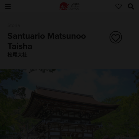
Storia
Santuario Matsunoo
Taisha
松尾大社