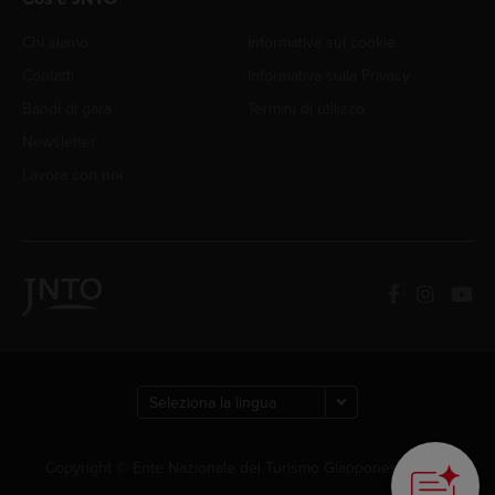
Chi siamo
Informativa sui cookie
Contatti
Informativa sulla Privacy
Bandi di gara
Termini di utilizzo
Newsletter
Lavora con noi
Copyright © Ente Nazionale del Turismo Giapponese. Tutti i