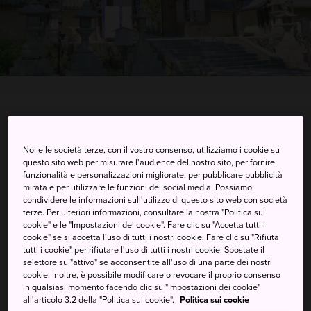
3 Arashiyama Miya-machi, Nishikyo-ku, Kyoto-shi,
Kyoto-fu
Noi e le società terze, con il vostro consenso, utilizziamo i cookie su
questo sito web per misurare l'audience del nostro sito, per fornire
Visualizzare su Google Maps
funzionalità e personalizzazioni migliorate, per pubblicare pubblicità
mirata e per utilizzare le funzioni dei social media. Possiamo
Ricevere informazioni del traffico
condividere le informazioni sull'utilizzo di questo sito web con società
terze. Per ulteriori informazioni, consultare la nostra "Politica sui
cookie" e le "Impostazioni dei cookie". Fare clic su "Accetta tutti i
cookie" se si accetta l'uso di tutti i nostri cookie. Fare clic su "Rifiuta
PAROLE CHIAVE
MAPPA
tutti i cookie" per rifiutare l'uso di tutti i nostri cookie. Spostate il
selettore su "attivo" se acconsentite all'uso di una parte dei nostri
cookie. Inoltre, è possibile modificare o revocare il proprio consenso
in qualsiasi momento facendo clic su "Impostazioni dei cookie"
Magnifici giardini amati dai
all'articolo 3.2 della "Politica sui cookie".
Politica sui cookie