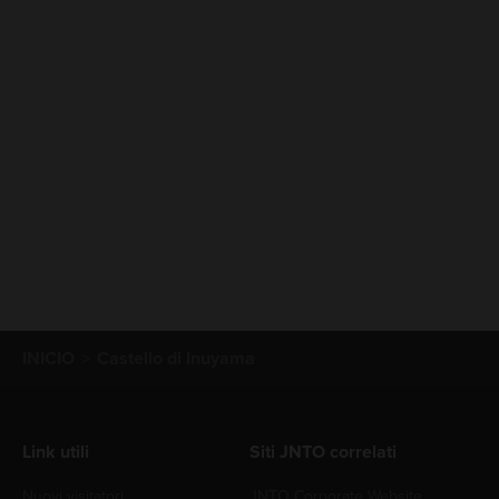
INICIO
Castello di Inuyama
Link utili
Siti JNTO correlati
Nuovi visitatori
JNTO Corporate Website