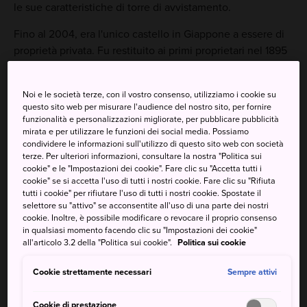
le sue caratteristiche di torre di avvistamento.
Fino al 2004, era l'unico castello in Giappone a essere di
proprietà privata. Fu restituito ai primi proprietari nel 1895
a condizione che riparassero i danni di un terremoto che
lo aveva colpito nel 1891 e che, da quel momento in poi, lo
Noi e le società terze, con il vostro consenso, utilizziamo i cookie su
mantenessero.
questo sito web per misurare l'audience del nostro sito, per fornire
funzionalità e personalizzazioni migliorate, per pubblicare pubblicità
mirata e per utilizzare le funzioni dei social media. Possiamo
condividere le informazioni sull'utilizzo di questo sito web con società
terze. Per ulteriori informazioni, consultare la nostra "Politica sui
Da non perdere
cookie" e le "Impostazioni dei cookie". Fare clic su "Accetta tutti i
cookie" se si accetta l'uso di tutti i nostri cookie. Fare clic su "Rifiuta
tutti i cookie" per rifiutare l'uso di tutti i nostri cookie. Spostate il
Il paesaggio della zona in autunno e in
selettore su "attivo" se acconsentite all'uso di una parte dei nostri
primavera
cookie. Inoltre, è possibile modificare o revocare il proprio consenso
in qualsiasi momento facendo clic su "Impostazioni dei cookie"
Esplorare la fortezza originale e ammirare le
all'articolo 3.2 della "Politica sui cookie".
Politica sui cookie
terre circostanti
Cookie strettamente necessari
Sempre attivi
Cookie di prestazione