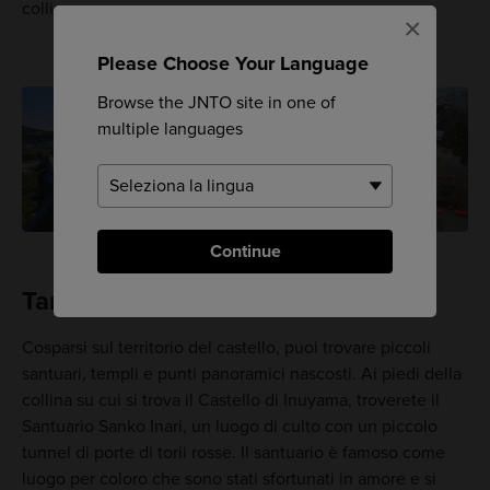
colline.
×
Please Choose Your Language
Browse the JNTO site in one of
multiple languages
Continue
Tanto amore
Cosparsi sul territorio del castello, puoi trovare piccoli
santuari, templi e punti panoramici nascosti. Ai piedi della
collina su cui si trova il Castello di Inuyama, troverete il
Santuario Sanko Inari, un luogo di culto con un piccolo
tunnel di porte di torii rosse. Il santuario è famoso come
luogo per coloro che sono stati sfortunati in amore e si