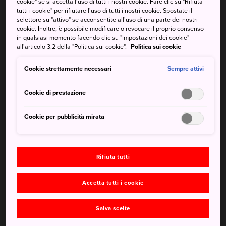
cookie" se si accetta l'uso di tutti i nostri cookie. Fare clic su "Rifiuta
attirano i visitatori in questa fotogenica fascia costiera.
tutti i cookie" per rifiutare l'uso di tutti i nostri cookie. Spostate il
selettore su "attivo" se acconsentite all'uso di una parte dei nostri
Come arrivare
cookie. Inoltre, è possibile modificare o revocare il proprio consenso
in qualsiasi momento facendo clic su "Impostazioni dei cookie"
all'articolo 3.2 della "Politica sui cookie".
Politica sui cookie
Dogashima è raggiungibile in autobus.
Cookie strettamente necessari
Sempre attivi
Gli autobus per Dogashima partono dalla stazione di
Shuzenji (un tragitto di 90 minuti) e dalla stazione di
Cookie di prestazione
Izukyu-Shimoda (60 minuti).
Cookie per pubblicità mirata
In breve
Dogashima è il sito di un tombolo, una porzione di terra
Rifiuta tutti
che diventa visibile solo con la bassa marea
L'area presenta insolite formazioni rocciose di natura
Accetta tutti i cookie
vulcanica chiamate dighe magmatiche
Salva scelte