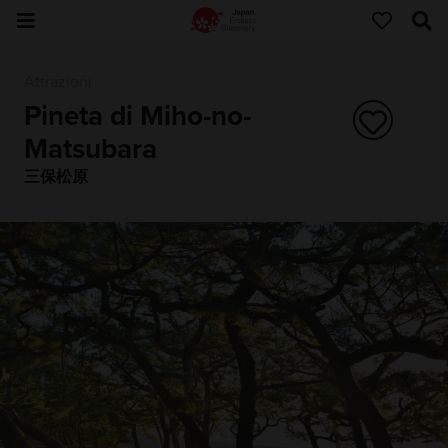
Attrazioni
Pineta di Miho-no-
Matsubara
三保松原