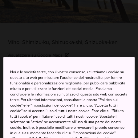
Miho, Shimizu-ku, Shizuoka-shi, Shizuoka-ken
Visualizzare su Google Maps
Ricevere informazioni del traffico
Noi e le società terze, con il vostro consenso, utilizziamo i cookie su
questo sito web per misurare l'audience del nostro sito, per fornire
funzionalità e personalizzazioni migliorate, per pubblicare pubblicità
mirata e per utilizzare le funzioni dei social media. Possiamo
PAROLE CHIAVE
MAPPA
condividere le informazioni sull'utilizzo di questo sito web con società
terze. Per ulteriori informazioni, consultare la nostra "Politica sui
cookie" e le "Impostazioni dei cookie". Fare clic su "Accetta tutti i
Passeggiare sulla spiaggia di
cookie" se si accetta l'uso di tutti i nostri cookie. Fare clic su "Rifiuta
tutti i cookie" per rifiutare l'uso di tutti i nostri cookie. Spostate il
pini che ha ispirato le classiche
selettore su "attivo" se acconsentite all'uso di una parte dei nostri
cookie. Inoltre, è possibile modificare o revocare il proprio consenso
stampe con blocchi di legno
in qualsiasi momento facendo clic su "Impostazioni dei cookie"