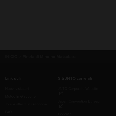
INICIO
Pineta di Miho-no-Matsubara
Link utili
Siti JNTO correlati
Nuovi visitatori
JNTO Corporate Website
Meteo in Giappone
Japan Convention Bureau
Tour e attività in Giappone
FAQ
Podcast