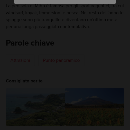
La penisola di Miho è famosa per gli sport acquatici, tra cui
windsurf, kayak, immersioni e pesca. Nel resto dell'anno le
spiagge sono più tranquille e diventano un'ottima meta
per una lunga passeggiata contemplativa.
Parole chiave
Attrazioni
Punto panoramico
Consigliato per te