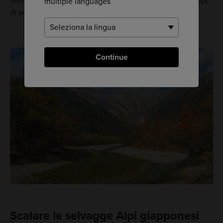
vette circostanti. Tieni gli occhi aperti e fai caso ai gruppi
multiple languages
di scimmie che vengono frequentemente a giocare.
Continue
Scalare le selvagge Alpi giapponesi