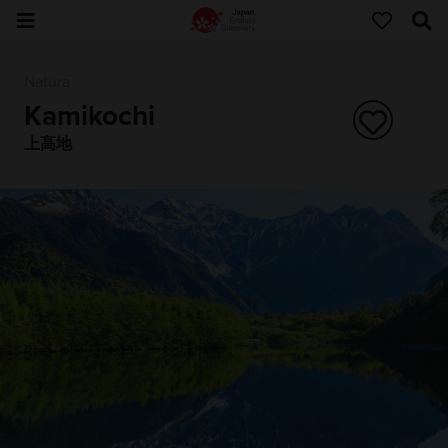
Natura
Kamikochi
上高地