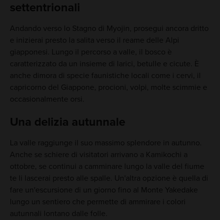
settentrionali
Andando verso lo Stagno di Myojin, prosegui ancora dritto
e inizierai presto la salita verso il reame delle Alpi
giapponesi. Lungo il percorso a valle, il bosco è
caratterizzato da un insieme di larici, betulle e cicute. È
anche dimora di specie faunistiche locali come i cervi, il
capricorno del Giappone, procioni, volpi, molte scimmie e
occasionalmente orsi.
Una delizia autunnale
La valle raggiunge il suo massimo splendore in autunno.
Anche se schiere di visitatori arrivano a Kamikochi a
ottobre, se continui a camminare lungo la valle del fiume
te li lascerai presto alle spalle. Un'altra opzione è quella di
fare un'escursione di un giorno fino al Monte Yakedake
lungo un sentiero che permette di ammirare i colori
autunnali lontano dalle folle.