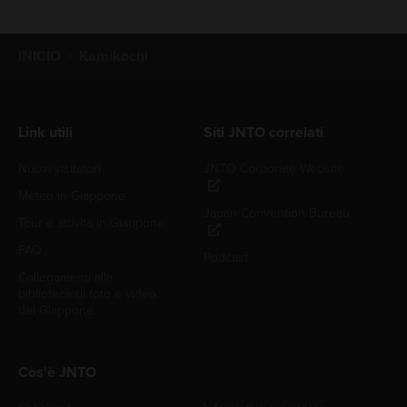
INICIO
Kamikochi
Link utili
Siti JNTO correlati
Nuovi visitatori
JNTO Corporate Website
Meteo in Giappone
Japan Convention Bureau
Tour e attività in Giappone
FAQ
Podcast
Collegamenti alla
biblioteca di foto e video
del Giappone
Cos'è JNTO