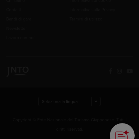
Chi siamo
Informativa sui cookie
Contatti
Informativa sulla Privacy
Bandi di gara
Termini di utilizzo
Newsletter
Lavora con noi
Copyright © Ente Nazionale del Turismo Giapponese. Tutti i
diritti riservati.