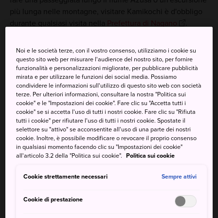
più lunga nelle montagne, visitare Kamikochi è d'obbligo
durante qualsiasi visita nella
Prefettura di Nagano
.
Noi e le società terze, con il vostro consenso, utilizziamo i cookie su
questo sito web per misurare l'audience del nostro sito, per fornire
Da non perdere
funzionalità e personalizzazioni migliorate, per pubblicare pubblicità
mirata e per utilizzare le funzioni dei social media. Possiamo
condividere le informazioni sull'utilizzo di questo sito web con società
Ammirare le spettacolari viste delle vette del
terze. Per ulteriori informazioni, consultare la nostra "Politica sui
cookie" e le "Impostazioni dei cookie". Fare clic su "Accetta tutti i
gruppo del Monte Hotaka dal Ponte Kappabashi
cookie" se si accetta l'uso di tutti i nostri cookie. Fare clic su "Rifiuta
tutti i cookie" per rifiutare l'uso di tutti i nostri cookie. Spostate il
Fare un'escursione allo Stagno di Myojin
selettore su "attivo" se acconsentite all'uso di una parte dei nostri
Fare un'escursione negli incantati paesaggi
cookie. Inoltre, è possibile modificare o revocare il proprio consenso
in qualsiasi momento facendo clic su "Impostazioni dei cookie"
delle Alpi giapponesi settentrionali
all'articolo 3.2 della "Politica sui cookie".
Politica sui cookie
Cookie strettamente necessari
Sempre attivi
Come arrivare
Cookie di prestazione
Kamikochi non è il posto più semplice da raggiungere,