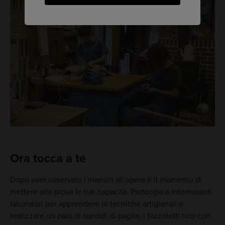
Ora tocca a te
Dopo aver osservato i maestri all'opera è il momento di
mettere alla prova le tue capacità. Partecipa a interessanti
laboratori per apprendere le tecniche artigianali e
realizzare un paio di sandali di paglia, i fazzoletti tinti con