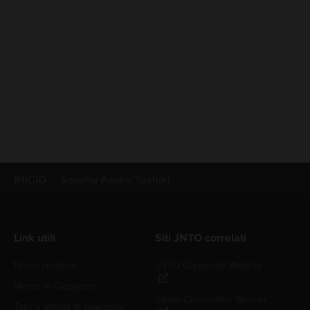
INICIO
Sanshu Asuke Yashiki
Link utili
Siti JNTO correlati
Nuovi visitatori
JNTO Corporate Website
Meteo in Giappone
Japan Convention Bureau
Tour e attività in Giappone