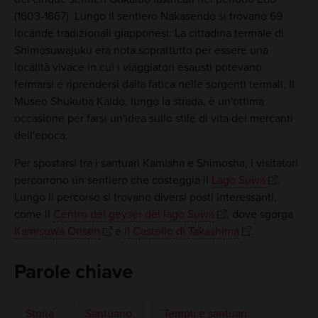
(1603-1867). Lungo il sentiero Nakasendo si trovano 69
locande tradizionali giapponesi. La cittadina termale di
Shimosuwajuku era nota soprattutto per essere una
località vivace in cui i viaggiatori esausti potevano
fermarsi e riprendersi dalla fatica nelle sorgenti termali. Il
Museo Shukuba Kaido, lungo la strada, è un'ottima
occasione per farsi un'idea sullo stile di vita dei mercanti
dell'epoca.
Per spostarsi tra i santuari Kamisha e Shimosha, i visitatori
percorrono un sentiero che costeggia il
Lago Suwa
.
Lungo il percorso si trovano diversi posti interessanti,
come il
Centro del geyser del lago Suwa
, dove sgorga
Kamisuwa Onsen
e
il Castello di Takashima
.
Parole chiave
Storia
Santuario
Templi e santuari