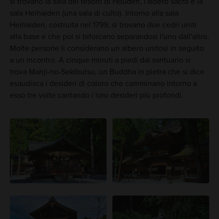
si trovano la sala del tesoro di Houden, l'albero sacro e la
sala Heihaiden (una sala di culto). Intorno alla sala
Heihaiden, costruita nel 1799, si trovano due cedri uniti
alla base e che poi si biforcano separandosi l'uno dall'altro.
Molte persone li considerano un albero unitosi in seguito
a un incontro. A cinque minuti a piedi dal santuario si
trova Manji-no-Sekibutsu, un Buddha in pietra che si dice
esaudisca i desideri di coloro che camminano intorno a
esso tre volte cantando i loro desideri più profondi.