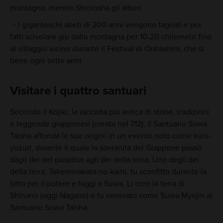
montagna, mentre Shimosha gli alberi
I giganteschi abeti di 200 anni vengono tagliati e poi
fatti scivolare giù dalla montagna per 10-20 chilometri fino
al villaggio vicino durante il Festival di Onbashira, che si
tiene ogni sette anni
Visitare i quattro santuari
Secondo il Kojiki, la raccolta più antica di storie, tradizioni
e leggende giapponesi (creata nel 712), il Santuario Suwa
Taisha affonda le sue origini in un evento noto come kuni-
yuzuri, durante il quale la sovranità del Giappone passò
dagli dei del paradiso agli dei della terra. Uno degli dei
della terra, Takeminakata-no-kami, fu sconfitto durante la
lotta per il potere e fuggì a Suwa. Lì creò la terra di
Shinano (oggi Nagano) e fu venerato come Suwa Myojin al
Santuario Suwa Taisha.