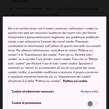
Onbashira
Prima di entrare, lava le mani all'insolita chozuya
da cui sgorga acqua termale
Visita la statua buddista in pietra Manji no
Sekibutsu vicino allo Shimosha Harumiya, venerata
Noi e le società terze, con il vostro consenso, utilizziamo i cookie su
questo sito web per misurare l'audience del nostro sito, per fornire
per il suo potere spirituale
funzionalità e personalizzazioni migliorate, per pubblicare pubblicità
mirata e per utilizzare le funzioni dei social media. Possiamo
condividere le informazioni sull'utilizzo di questo sito web con società
terze. Per ulteriori informazioni, consultare la nostra "Politica sui
cookie" e le "Impostazioni dei cookie". Fare clic su "Accetta tutti i
Come arrivare
cookie" se si accetta l'uso di tutti i nostri cookie. Fare clic su "Rifiuta
tutti i cookie" per rifiutare l'uso di tutti i nostri cookie. Spostate il
selettore su "attivo" se acconsentite all'uso di una parte dei nostri
Kamisha (santuario superiore): Dalla stazione JR di Kami-
cookie. Inoltre, è possibile modificare o revocare il proprio consenso
Suwa, il Kamisha Honmiya dista circa 50 minuti in autobus
in qualsiasi momento facendo clic su "Impostazioni dei cookie"
o 15 minuti in taxi. Da Kamisha Honmiya si impiegano circa
all'articolo 3.2 della "Politica sui cookie".
Politica sui cookie
30 minuti a piedi per raggiungere Kamisha Maemiya, e
altri 30 minuti da Kamisha Maemiya alla stazione JR di
Cookie strettamente necessari
Sempre attivi
Chino.
Cookie di prestazione
Shimosha (santuario inferiore): Shimosha Akimiya dista 10