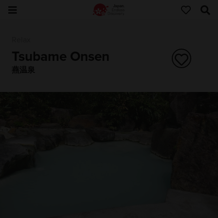
Relax
Tsubame Onsen
燕温泉