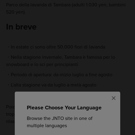
Parco della lavanda di Tambara (adulti 1.030 yen, bambini
520 yen).
In breve
In estate ci sono oltre 50.000 fiori di lavanda
Nella stagione invernale, Tambara è famosa per lo
snowboard e lo sci per principianti
Periodo di apertura: da inizio luglio a fine agosto
L'alta stagione va da luglio a metà agosto
×
Poiché la pista da sci è destinata a principianti, non è
Please Choose Your Language
troppo difficile risalire a piedi. In alternativa, siediti e
Browse the JNTO site in one of
rilassati su una seggiovia che attraversa i campi di fiori.
multiple languages