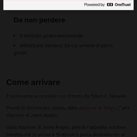
Da non perdere
Il morbido gelato alla lavanda
Attività per bambini, tra cui un'area di parco
giochi
Come arrivare
È facilmente accessibile con il treno da Tokyo e Takasaki.
Prendi lo shinkansen Joetsu dalla
stazione di Tokyo
alla
stazione di Jomo Kogen.
Dalla stazione di Jomo Kogen, prendi l'apposito autobus
navetta che in un'ora e 15 minuti ti porta direttamente al