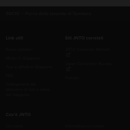
INICIO
Parco della lavanda di Tambara
Link utili
Siti JNTO correlati
Nuovi visitatori
JNTO Corporate Website
Meteo in Giappone
Japan Convention Bureau
Tour e attività in Giappone
FAQ
Podcast
Collegamenti alla
biblioteca di foto e video
del Giappone
Cos'è JNTO
Chi siamo
Informativa sui cookie