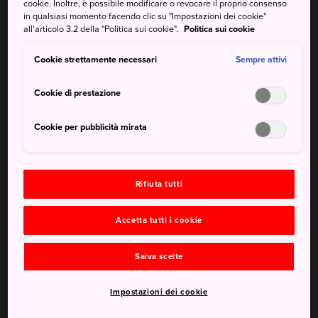
cookie. Inoltre, è possibile modificare o revocare il proprio consenso
un'altitudine di 1.350 metri è possibile vedere campi con
in qualsiasi momento facendo clic su "Impostazioni dei cookie"
fiori di tutti i tipi. Non sorprende che la lavanda omonima
all'articolo 3.2 della "Politica sui cookie".
Politica sui cookie
del parco sia la più impressionante.
Cookie strettamente necessari
Sempre attivi
Cookie di prestazione
Cookie per pubblicità mirata
Rifiuta tutti
Accetta tutti i cookie
Salva scelte
Impostazioni dei cookie