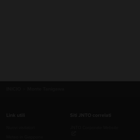
INICIO
Monte Tanigawa
Link utili
Siti JNTO correlati
Nuovi visitatori
JNTO Corporate Website
Meteo in Giappone