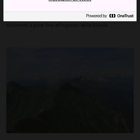
(50 minuti). Dalla stazione JR di Minakami (linea Joetsu),
dista 20 minuti di autobus. La stazione JR di Doai si trova
sulla stessa linea, due fermate dopo Minakami: 1,3
chilometri a piedi fino all'ingresso della funivia.