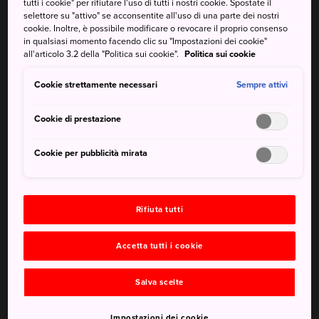
tutti i cookie" per rifiutare l'uso di tutti i nostri cookie. Spostate il
montuosa Tanigawa. È una delle 100 montagne più
selettore su "attivo" se acconsentite all'uso di una parte dei nostri
famose del Giappone, estremamente difficile da scalare.
cookie. Inoltre, è possibile modificare o revocare il proprio consenso
in qualsiasi momento facendo clic su "Impostazioni dei cookie"
In breve
all'articolo 3.2 della "Politica sui cookie".
Politica sui cookie
Soprannominata "la montagna del diavolo" da diversi
Cookie strettamente necessari
Sempre attivi
alpinisti
Cookie di prestazione
Conta circa quattro volte più vittime rispetto al Monte
Everest nello stesso lasso di tempo (1930-2014)
Cookie per pubblicità mirata
Valutato 4 su 5 come grado di difficoltà di arrampicata
Come arrivare
Rifiuta tutti
Il Monte Tanigawa è raggiungibile prendendo il treno e i
Accetta tutti i cookie
mezzi di trasporto pubblici, tra cui l'autobus.
Salva scelte
La stazione shinkansen più vicina è la stazione di Jomo-
Kogen. Da lì, prendi l'autobus per la
Funivia di Tanigawa
Impostazioni dei cookie