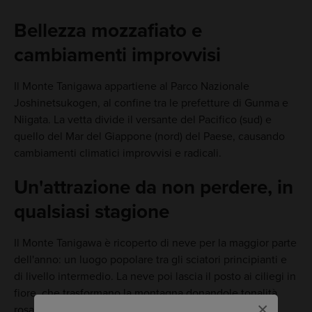
Bellezza mozzafiato e
cambiamenti improvvisi
Il Monte Tanigawa appartiene al Parco Nazionale
Joshinetsukogen, al confine tra le prefetture di Gunma e
Niigata. La vetta divide il versante del Pacifico (sud) e
quello del Mar del Giappone (nord) del Paese, causando
cambiamenti climatici improvvisi e radicali.
Un'attrazione da non perdere, in
qualsiasi stagione
Il Monte Tanigawa è ricoperto di neve per la maggior parte
dell'anno: un luogo popolare tra gli sciatori principianti e
di livello intermedio. La neve poi lascia il posto ai ciliegi in
fiore, che trasformano la montagna donandole tonalità
×
rosa accese.