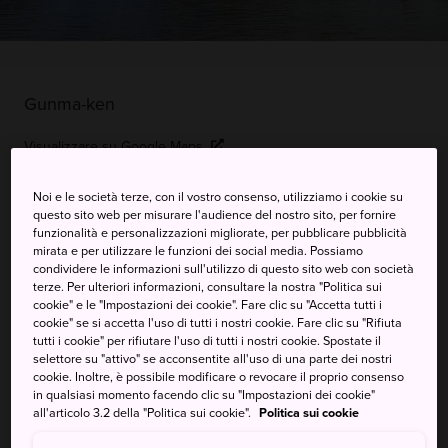
Gunma-ken
Visualizzare su Google Maps
Ricevere informazioni del traffico
Noi e le società terze, con il vostro consenso, utilizziamo i cookie su
questo sito web per misurare l'audience del nostro sito, per fornire
funzionalità e personalizzazioni migliorate, per pubblicare pubblicità
mirata e per utilizzare le funzioni dei social media. Possiamo
PAROLE CHIAVE
MAPPA
condividere le informazioni sull'utilizzo di questo sito web con società
terze. Per ulteriori informazioni, consultare la nostra "Politica sui
cookie" e le "Impostazioni dei cookie". Fare clic su "Accetta tutti i
Un lago di caldera per tutte le
cookie" se si accetta l'uso di tutti i nostri cookie. Fare clic su "Rifiuta
tutti i cookie" per rifiutare l'uso di tutti i nostri cookie. Spostate il
stagioni
selettore su "attivo" se acconsentite all'uso di una parte dei nostri
cookie. Inoltre, è possibile modificare o revocare il proprio consenso
in qualsiasi momento facendo clic su "Impostazioni dei cookie"
Il lago Haruna si trova a 1.100 metri sopra il livello del mare,
all'articolo 3.2 della "Politica sui cookie".
Politica sui cookie
nella caldera di un vulcano da tempo dormiente. Il lago è