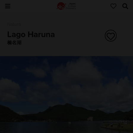
Natura
Lago Haruna
榛名湖