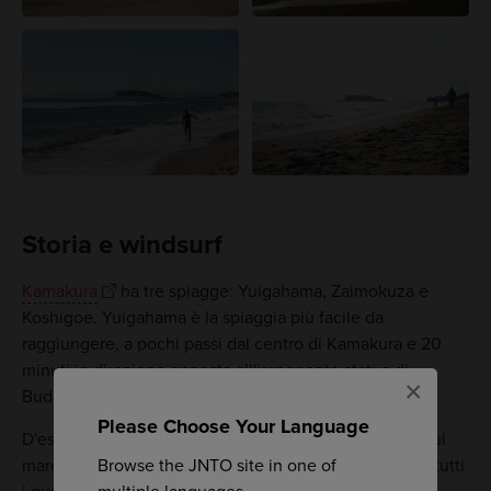
Storia e windsurf
Kamakura
ha tre spiagge: Yuigahama, Zaimokuza e
Koshigoe. Yuigahama è la spiaggia più facile da
raggiungere, a pochi passi dal centro di Kamakura e 20
minuti in direzione opposta all'imponente statua di
×
Buddha.
Please Choose Your Language
D'estate è possibile ristorarsi in caffè, ristoranti e bar sul
Browse the JNTO site in one of
mare, mentre cabine e negozi di noleggio soddisfano tutti