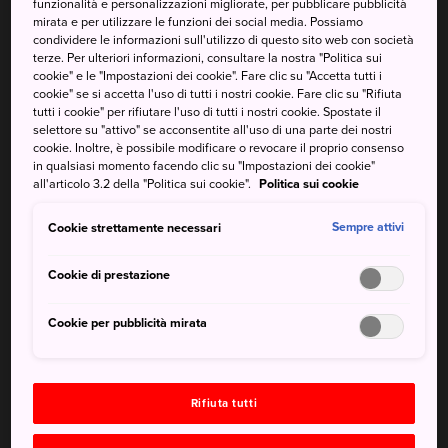
funzionalità e personalizzazioni migliorate, per pubblicare pubblicità
Anche se la stagione balneare nelle tre spiagge sabbiose
mirata e per utilizzare le funzioni dei social media. Possiamo
condividere le informazioni sull'utilizzo di questo sito web con società
di Kamakura è breve (solo due mesi in estate), la zona ha il
terze. Per ulteriori informazioni, consultare la nostra "Politica sui
suo fascino anche in altri periodi.
cookie" e le "Impostazioni dei cookie". Fare clic su "Accetta tutti i
cookie" se si accetta l'uso di tutti i nostri cookie. Fare clic su "Rifiuta
Oltre a nuotare e prendere il sole, la zona offre altre
tutti i cookie" per rifiutare l'uso di tutti i nostri cookie. Spostate il
opportunità di svago. È possibile organizzare sessioni di
selettore su "attivo" se acconsentite all'uso di una parte dei nostri
cookie. Inoltre, è possibile modificare o revocare il proprio consenso
surf, stand up paddle, wakeboard, flyboard e kayak in
in qualsiasi momento facendo clic su "Impostazioni dei cookie"
mare.
all'articolo 3.2 della "Politica sui cookie".
Politica sui cookie
In breve
Cookie strettamente necessari
Sempre attivi
Cookie di prestazione
Si può vedere il Monte Fuji sdraiati sulla sabbia
Cookie per pubblicità mirata
La stagione balneare ufficiale va dal 1° luglio al 31 agosto
Come arrivare
Rifiuta tutti