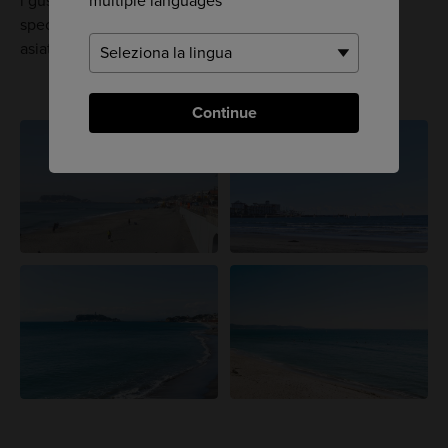
multiple languages
i gusti. Potrete trovare bevande fresche e una serie di
specialità culinarie, tra cui cibi giapponesi, del sud-est
asiatico e occidentali.
Continue