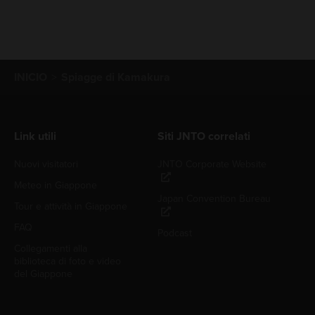
INICIO
Spiagge di Kamakura
Link utili
Siti JNTO correlati
Nuovi visitatori
JNTO Corporate Website
Meteo in Giappone
Japan Convention Bureau
Tour e attività in Giappone
FAQ
Podcast
Collegamenti alla
biblioteca di foto e video
del Giappone