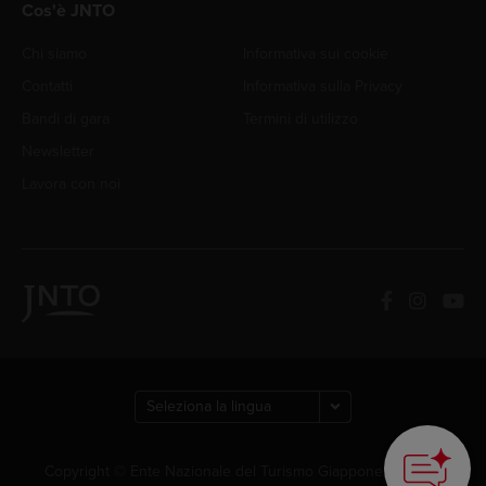
Cos'è JNTO
Chi siamo
Informativa sui cookie
Contatti
Informativa sulla Privacy
Bandi di gara
Termini di utilizzo
Newsletter
Lavora con noi
Copyright © Ente Nazionale del Turismo Giapponese. Tutti i