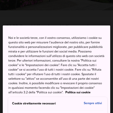
3-1-22 Omachi, Kamakura-shi, Kanagawa-ken
Visualizzare su Google Maps
Noi e le società terze, con il vostro consenso, utilizziamo i cookie su
questo sito web per misurare l'audience del nostro sito, per fornire
Ricevere informazioni del traffico
funzionalità e personalizzazioni migliorate, per pubblicare pubblicità
mirata e per utilizzare le funzioni dei social media. Possiamo
condividere le informazioni sull'utilizzo di questo sito web con società
terze. Per ulteriori informazioni, consultare la nostra "Politica sui
cookie" e le "Impostazioni dei cookie". Fare clic su "Accetta tutti i
PAROLE CHIAVE
MAPPA
cookie" se si accetta l'uso di tutti i nostri cookie. Fare clic su "Rifiuta
tutti i cookie" per rifiutare l'uso di tutti i nostri cookie. Spostate il
selettore su "attivo" se acconsentite all'uso di una parte dei nostri
Un piccolo tempio ricoperto di
cookie. Inoltre, è possibile modificare o revocare il proprio consenso
in qualsiasi momento facendo clic su "Impostazioni dei cookie"
azalee in primavera
all'articolo 3.2 della "Politica sui cookie".
Politica sui cookie
Il Tempio di Anyoin custodisce la tomba di Hojo Masako,
Cookie strettamente necessari
Sempre attivi
moglie del capo militare Minamoto no Yoritomo.