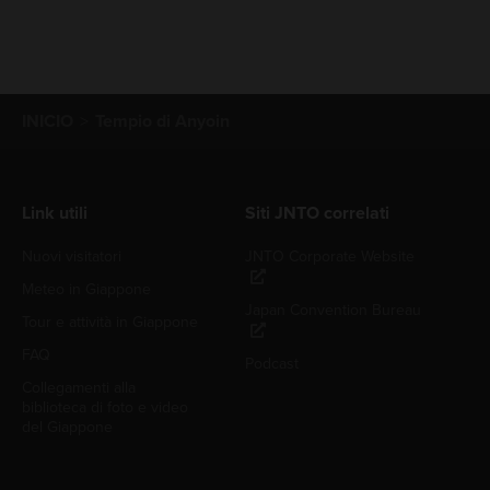
INICIO
Tempio di Anyoin
Link utili
Siti JNTO correlati
Nuovi visitatori
JNTO Corporate Website
Meteo in Giappone
Japan Convention Bureau
Tour e attività in Giappone
FAQ
Podcast
Collegamenti alla
biblioteca di foto e video
del Giappone