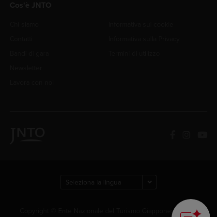
Cos'è JNTO
Chi siamo
Informativa sui cookie
Contatti
Informativa sulla Privacy
Bandi di gara
Termini di utilizzo
Newsletter
Lavora con noi
Copyright © Ente Nazionale del Turismo Giapponese. Tutti i