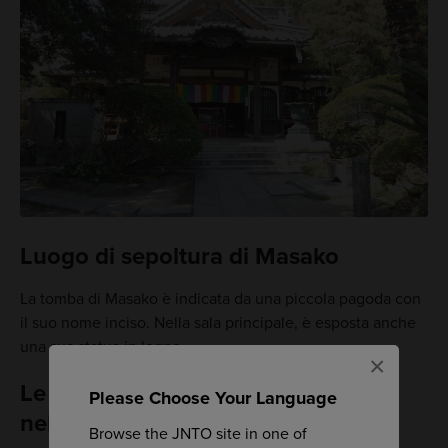
Luogo di sepoltura di Masako
La tomba di Masako è indicata da una piccola pagoda con
il suo nome inciso. Nella sala principale, è esposta anche
una sua statua in legno.
×
Le azalee costeggiano il percorso
Please Choose Your Language
nel mese di maggio
Browse the JNTO site in one of