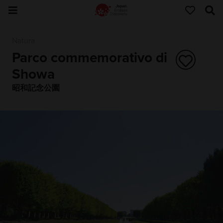
Natura
Parco commemorativo di
Showa
昭和記念公園