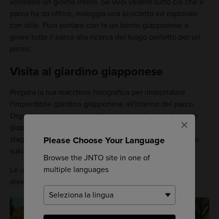
vorrebbe un giorno intero. Se vuoi vedere tutto ciò che il
parco ha da offrire, noleggia una bicicletta ed esploralo
con stile. Puoi portare con te un bento giapponese e
girare tutto il parco alla ricerca del luogo perfetto per un
picnic.
Visita al giardino giapponese
Prepara la tua macchina fotografica per immortalare
l'imperdibile giardino giapponese all'interno del parco.
Organizzato secondo lo stile paesaggistico tradizionale
×
giapponese, il giardino è ideale da visitare in ogni
stagione. C'è persino una casa da tè tradizionale in stile
Please Choose Your Language
sukiya dove potrai gustare una tazza di tè verde.
Browse the JNTO site in one of
multiple languages
Le ultime informazioni aggiornate potrebbero essere
diverse, si pregadi consultare il sito ufficiale