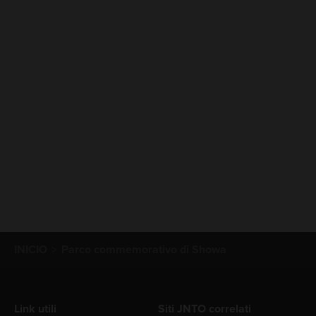
INICIO
Parco commemorativo di Showa
Link utili
Siti JNTO correlati