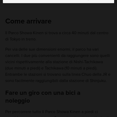
Come arrivare
Il Parco Showa Kinen si trova a circa 40 minuti dal centro
di Tokyo in treno.
Per via delle sue dimensioni enormi, il parco ha vari
cancelli. I due più convenienti da raggiungere sono quelli
vicini rispettivamente alla stazione di Nishi-Tachikawa
(due minuti a piedi) e Tachikawa (10 minuti a piedi).
Entrambe le stazioni si trovano sulla linea Chuo della JR e
sono facilmente raggiungibili dalla stazione di Shinjuku.
Fare un giro con una bici a
noleggio
Per percorrere tutto Il Parco Showa Kinen a piedi ci